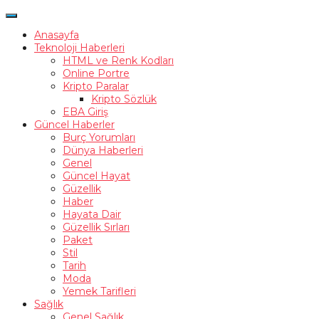
Anasayfa
Teknoloji Haberleri
HTML ve Renk Kodları
Online Portre
Kripto Paralar
Kripto Sözlük
EBA Giriş
Güncel Haberler
Burç Yorumları
Dünya Haberleri
Genel
Güncel Hayat
Güzellik
Haber
Hayata Dair
Güzellik Sırları
Paket
Stil
Tarih
Moda
Yemek Tarifleri
Sağlık
Genel Sağlık