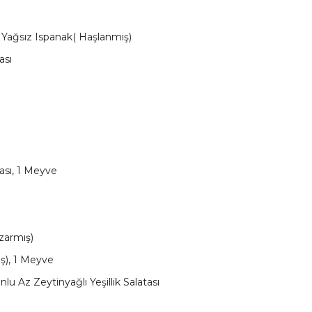
Yağsız Ispanak( Haşlanmış)
ası
tası, 1 Meyve
zarmış)
ş), 1 Meyve
u Az Zeytinyağlı Yeşillik Salatası