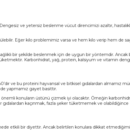
 Dengesiz ve yetersiz beslenme vücut direncimizi azaltır, hastalıkla
ütülebilir. Eğer kilo problemimiz varsa ve hem kilo verip hem de 
lıklı bir şekilde beslenmek için de uygun bir yöntemdir. Ancak bilinç
tüketmektir. Karbonhidrat, yağ, protein, kalsiyum ve vitamin den
%40’dır ve bu proteini hayvansal ve bitkisel gıdalardan almamız
kilde yapmamız gayet basittir.
 önemli konuların üstünü çizmek iyi olacaktır. Örneğin karbonhid
 Hazır gıdalardan kaçınmak, fazla şeker tüketmemek ve olabildiğ
de etkili bir diyettir. Ancak belirtilen konulara dikkat etmediğimi