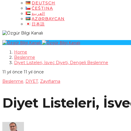
DEUTSCH
ČEŠTINA
العربية
AZƏRBAYCAN
日本語
Home
Beslenme
Diyet Listeleri, İsveç Diyeti, Dengeli Beslenme
11 yıl önce
11 yıl önce
Beslenme
,
DİYET
,
Zayıflama
Diyet Listeleri, İs