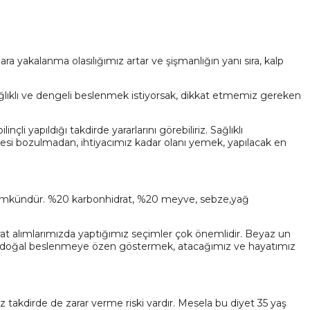
ra yakalanma olasılığımız artar ve şişmanlığın yanı sıra, kalp
sağlıklı ve dengeli beslenmek istiyorsak, dikkat etmemiz gereken
li yapıldığı takdirde yararlarını görebiliriz. Sağlıklı
gesi bozulmadan, ihtiyacımız kadar olanı yemek, yapılacak en
 mümkündür. %20 karbonhidrat, %20 meyve, sebze,yağ
rat alımlarımızda yaptığımız seçimler çok önemlidir. Beyaz un
ince doğal beslenmeye özen göstermek, atacağımız ve hayatımız
z takdirde de zarar verme riski vardır. Mesela bu diyet 35 yaş