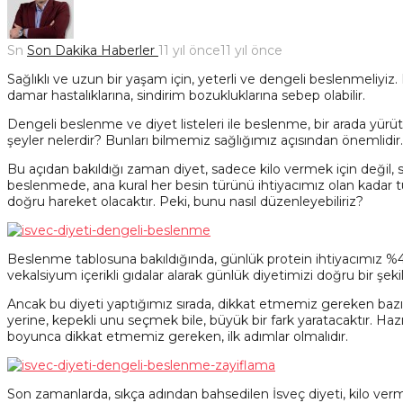
Sn
Son Dakika Haberler
11 yıl önce
11 yıl önce
Sağlıklı ve uzun bir yaşam için, yeterli ve dengeli beslenmeliyiz.
damar hastalıklarına, sindirim bozukluklarına sebep olabilir.
Dengeli beslenme ve diyet listeleri ile beslenme, bir arada yür
şeyler nelerdir? Bunları bilmemiz sağlığımız açısından önemlidir.
Bu açıdan bakıldığı zaman diyet, sadece kilo vermek için değil, sağ
beslenmede, ana kural her besin türünü ihtiyacımız olan kadar 
doğru hareket olacaktır. Peki, bunu nasıl düzenleyebiliriz?
Beslenme tablosuna bakıldığında, günlük protein ihtiyacımız 
vekalsiyum içerikli gıdalar alarak günlük diyetimizi doğru bir şe
Ancak bu diyeti yaptığımız sırada, dikkat etmemiz gereken bazı
yerine, kepekli unu seçmek bile, büyük bir fark yaratacaktır.
boyunca dikkat etmemiz gereken, ilk adımlar olmalıdır.
Son zamanlarda, sıkça adından bahsedilen İsveç diyeti, kilo verme