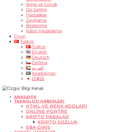
Anne ve Çocuk
Diş Sağlığı
Hastalıklar
Zayıflama
Beslenme
Kalori Hesaplama
Oyun
Türkçe
Türkçe
English
Deutsch
Čeština
العربية
Azərbaycan
日本語
ANASAYFA
TEKNOLOJI HABERLERI
HTML VE RENK KODLARI
ONLINE PORTRE
KRIPTO PARALAR
KRIPTO SÖZLÜK
EBA GIRIŞ