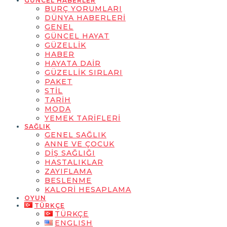
GÜNCEL HABERLER
BURÇ YORUMLARI
DÜNYA HABERLERI
GENEL
GÜNCEL HAYAT
GÜZELLIK
HABER
HAYATA DAIR
GÜZELLIK SIRLARI
PAKET
STIL
TARIH
MODA
YEMEK TARIFLERI
SAĞLIK
GENEL SAĞLIK
ANNE VE ÇOCUK
DIŞ SAĞLIĞI
HASTALIKLAR
ZAYIFLAMA
BESLENME
KALORI HESAPLAMA
OYUN
TÜRKÇE
TÜRKÇE
ENGLISH