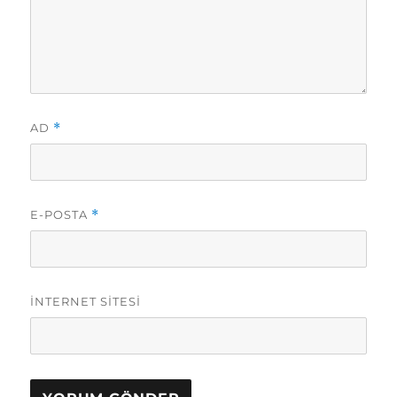
AD
*
E-POSTA
*
İNTERNET SITESI