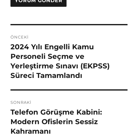
Y
ÖNCEKI
a
2024 Yılı Engelli Kamu
Ö
n
Personeli Seçme ve
z
c
Yerleştirme Sınavı (EKPSS)
ı
e
Süreci Tamamlandı
k
g
i
e
y
SONRAKI
a
z
Telefon Görüşme Kabini:
S
z
i
o
Modern Ofislerin Sessiz
ı
n
Kahramanı
:
n
r