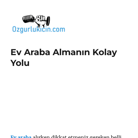
Özgür Bilgi Kanalı
Ev Araba Almanın Kolay
Yolu
Ev araba
alırken dikkat etmeniz gereken belli