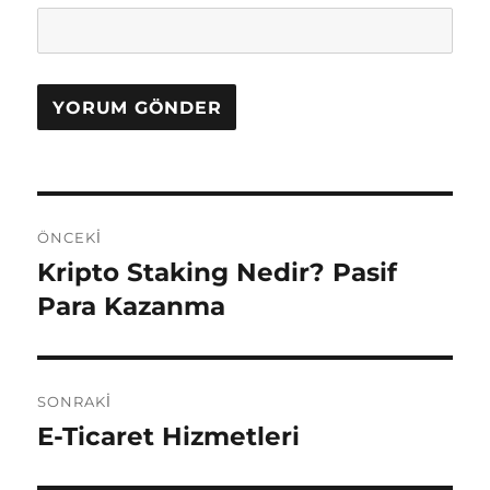
Y
ÖNCEKI
a
Kripto Staking Nedir? Pasif
Ö
n
Para Kazanma
z
c
ı
e
k
g
SONRAKI
i
E-Ticaret Hizmetleri
S
e
y
o
a