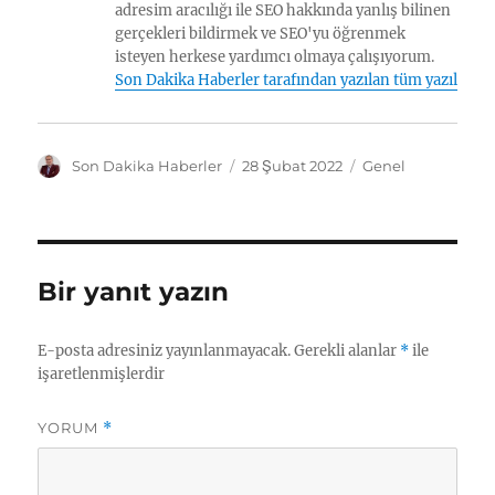
adresim aracılığı ile SEO hakkında yanlış bilinen
gerçekleri bildirmek ve SEO'yu öğrenmek
isteyen herkese yardımcı olmaya çalışıyorum.
Son Dakika Haberler tarafından yazılan tüm yazılar
Y
Y
K
Son Dakika Haberler
28 Şubat 2022
Genel
a
a
a
z
y
t
a
ı
e
r
n
g
t
o
Bir yanıt yazın
a
r
r
i
i
l
E-posta adresiniz yayınlanmayacak.
Gerekli alanlar
*
ile
h
e
işaretlenmişlerdir
i
r
YORUM
*