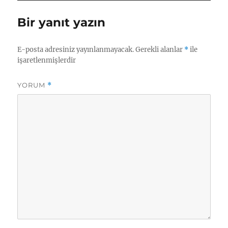
t
o
a
r
Bir yanıt yazın
r
i
i
l
h
e
E-posta adresiniz yayınlanmayacak.
Gerekli alanlar
*
ile
i
r
işaretlenmişlerdir
YORUM
*