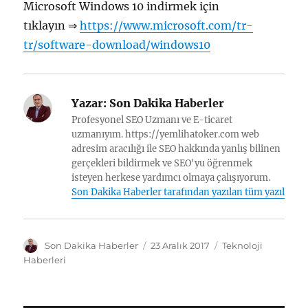
Microsoft Windows 10 indirmek için
tıklayın ⇒
https://www.microsoft.com/tr-
tr/software-download/windows10
Yazar:
Son Dakika Haberler
Profesyonel SEO Uzmanı ve E-ticaret
uzmanıyım. https://yemlihatoker.com web
adresim aracılığı ile SEO hakkında yanlış bilinen
gerçekleri bildirmek ve SEO'yu öğrenmek
isteyen herkese yardımcı olmaya çalışıyorum.
Son Dakika Haberler tarafından yazılan tüm yazılar
Y
Y
K
Son Dakika Haberler
23 Aralık 2017
Teknoloji
a
a
a
Haberleri
z
y
t
a
ı
e
r
n
g