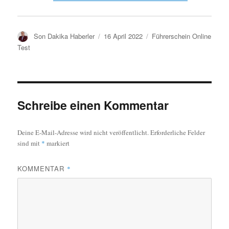
A
V
K
Son Dakika Haberler
16 April 2022
Führerschein Online
u
e
a
Test
t
r
t
o
ö
e
r
f
g
f
o
e
r
Schreibe einen Kommentar
n
i
t
e
l
n
Deine E-Mail-Adresse wird nicht veröffentlicht.
Erforderliche Felder
i
sind mit
*
markiert
c
h
KOMMENTAR
*
t
a
m