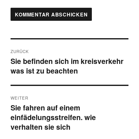
B
ZURÜCK
e
Sie befinden sich im kreisverkehr
V
was ist zu beachten
o
i
r
t
h
e
r
WEITER
r
Sie fahren auf einem
N
a
i
einfädelungsstreifen. wie
ä
g
g
c
verhalten sie sich
e
h
s
r