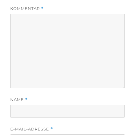
c
h
KOMMENTAR
*
t
a
m
NAME
*
E-MAIL-ADRESSE
*