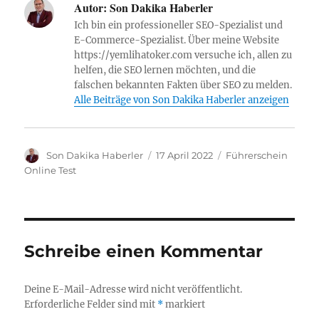
Autor:
Son Dakika Haberler
Ich bin ein professioneller SEO-Spezialist und
E-Commerce-Spezialist. Über meine Website
https://yemlihatoker.com versuche ich, allen zu
helfen, die SEO lernen möchten, und die
falschen bekannten Fakten über SEO zu melden.
Alle Beiträge von Son Dakika Haberler anzeigen
A
V
K
Son Dakika Haberler
17 April 2022
Führerschein
u
e
a
Online Test
t
r
t
o
ö
e
r
f
g
f
o
e
r
Schreibe einen Kommentar
n
i
t
e
l
n
Deine E-Mail-Adresse wird nicht veröffentlicht.
i
Erforderliche Felder sind mit
*
markiert