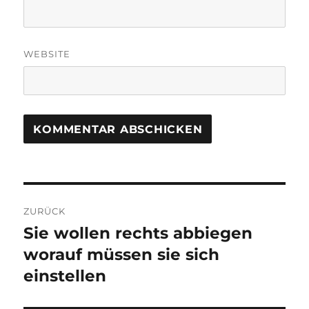
WEBSITE
B
ZURÜCK
e
Sie wollen rechts abbiegen
V
o
worauf müssen sie sich
i
r
einstellen
t
h