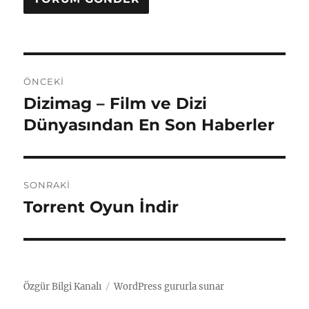
Y
ÖNCEKI
a
Dizimag – Film ve Dizi
Ö
n
Dünyasından En Son Haberler
z
c
ı
e
k
g
SONRAKI
i
Torrent Oyun İndir
S
e
y
o
a
z
n
z
r
i
ı
a
Özgür Bilgi Kanalı
WordPress gururla sunar
:
n
k