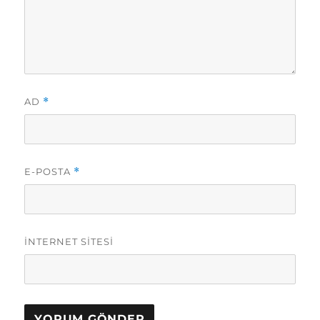
AD
*
E-POSTA
*
İNTERNET SITESI