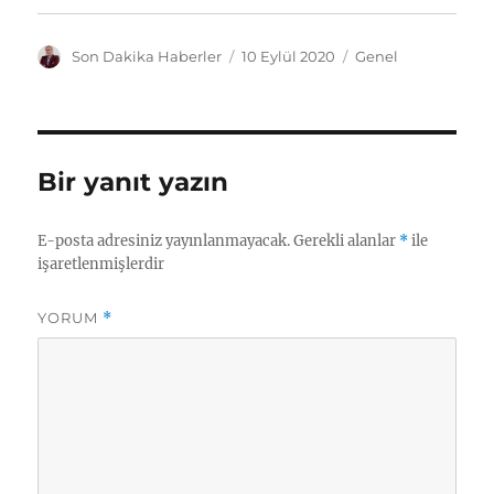
Y
Y
K
Son Dakika Haberler
10 Eylül 2020
Genel
a
a
a
z
y
t
a
ı
e
r
n
g
t
o
Bir yanıt yazın
a
r
r
i
i
l
E-posta adresiniz yayınlanmayacak.
Gerekli alanlar
*
ile
h
e
işaretlenmişlerdir
i
r
YORUM
*