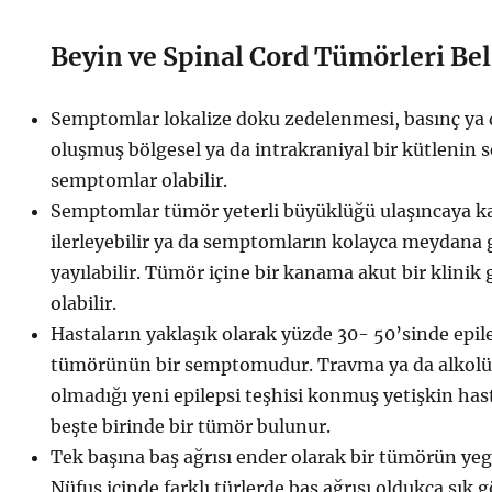
Beyin ve Spinal Cord Tümörleri Beli
Semptomlar lokalize doku zedelenmesi, basınç ya d
oluşmuş bölgesel ya da intrakraniyal bir kütlenin 
semptomlar olabilir.
Semptomlar tümör yeterli büyüklüğü ulaşıncaya ka
ilerleyebilir ya da semptomların kolayca meydana g
yayılabilir. Tümör içine bir kanama akut bir klini
olabilir.
Hastaların yaklaşık olarak yüzde 30- 50’sinde epile
tümörünün bir semptomudur. Travma ya da alkolü
olmadığı yeni epilepsi teşhisi konmuş yetişkin has
beşte birinde bir tümör bulunur.
Tek başına baş ağrısı ender olarak bir tümörün y
Nüfus içinde farklı türlerde baş ağrısı oldukça sık