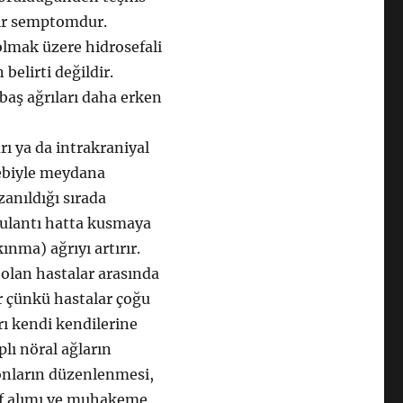
bir semptomdur.
 olmak üzere hidrosefali
 belirti değildir.
baş ağrıları daha erken
rı ya da intrakraniyal
bebiyle meydana
uzanıldığı sırada
bulantı hatta kusmaya
ınma) ağrıyı artırır.
olan hastalar arasında
ir çünkü hastalar çoğu
rı kendi kendilerine
plı nöral ağların
yonların düzenlenmesi,
tif alımı ve muhakeme,