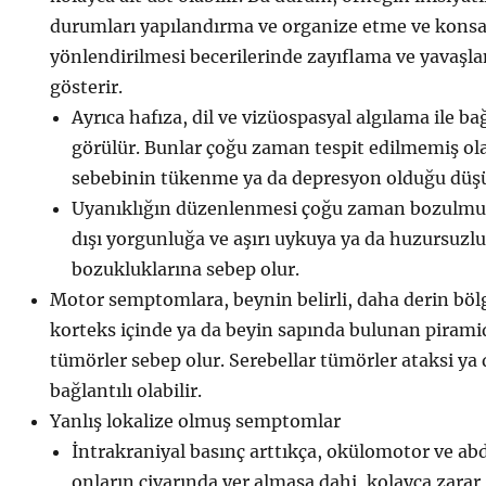
durumları yapılandırma ve organize etme ve konsa
yönlendirilmesi becerilerinde zayıflama ve yavaşl
gösterir.
Ayrıca hafıza, dil ve vizüospasyal algılama ile ba
görülür. Bunlar çoğu zaman tespit edilmemiş ola
sebebinin tükenme ya da depresyon olduğu düşü
Uyanıklığın düzenlenmesi çoğu zaman bozulmuş
dışı yorgunluğa ve aşırı uykuya ya da huzursuzl
bozukluklarına sebep olur.
Motor semptomlara, beynin belirli, daha derin böl
korteks içinde ya da beyin sapında bulunan piramid
tümörler sebep olur. Serebellar tümörler ataksi ya 
bağlantılı olabilir.
Yanlış lokalize olmuş semptomlar
İntrakraniyal basınç arttıkça, okülomotor ve abd
onların civarında yer almasa dahi, kolayca zarar 