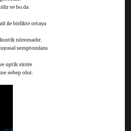
ilir ve bu da
i ile birlikte ortaya
akustik nöromadır.
 duyusal semptomlara
e optik sinire
ine sebep olur.