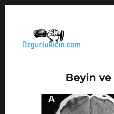
Türkiye'nin özgür ve tarafsız bilgi kanalı
Özgür Bilgi Kanalı
Beyin ve