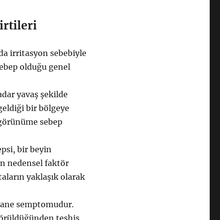
rtileri
a irritasyon sebebiyle
sebep olduğu genel
dar yavaş şekilde
eldiği bir bölgeye
k görünüme sebep
psi, bir beyin
n nedensel faktör
taların yaklaşık olarak
egane semptomudur.
 görüldüğünden teşhis