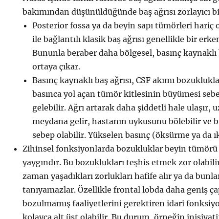
bakımından düşünüldüğünde baş ağrısı zorlayıcı 
Posterior fossa ya da beyin sapı tümörleri hariç
ile bağlantılı klasik baş ağrısı genellikle bir erken
Bununla beraber daha bölgesel, basınç kaynaklı 
ortaya çıkar.
Basınç kaynaklı baş ağrısı, CSF akımı bozuklukla
basınca yol açan tümör kitlesinin büyümesi se
gelebilir. Ağrı artarak daha şiddetli hale ulaşır, 
meydana gelir, hastanın uykusunu bölebilir ve 
sebep olabilir. Yükselen basınç (öksürme ya da ık
Zihinsel fonksiyonlarda bozukluklar beyin tümörü 
yaygındır. Bu bozuklukları teşhis etmek zor olabil
zaman yaşadıkları zorlukları hafife alır ya da bunla
tanıyamazlar. Özellikle frontal lobda daha geniş ça
bozulmamış faaliyetlerini gerektiren idari fonksi
kolayca alt üst olabilir. Bu durum, örneğin inisiya