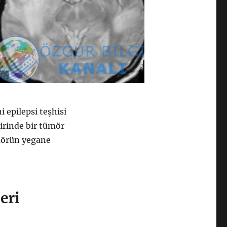
 epilepsi teşhisi
irinde bir tümör
ümörün yegane
eri