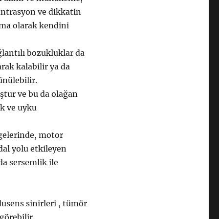
ntrasyon ve dikkatin
ama olarak kendini
ğlantılı bozukluklar da
rak kalabilir ya da
nülebilir.
tur ve bu da olağan
uk ve uyku
gelerinde, motor
al yolu etkileyen
da sersemlik ile
usens sinirleri , tümör
görebilir.