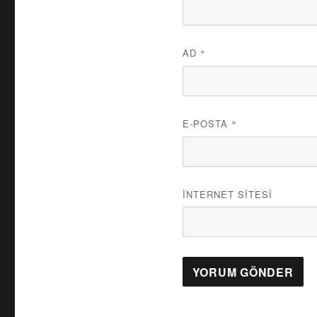
AD
*
E-POSTA
*
İNTERNET SITESI