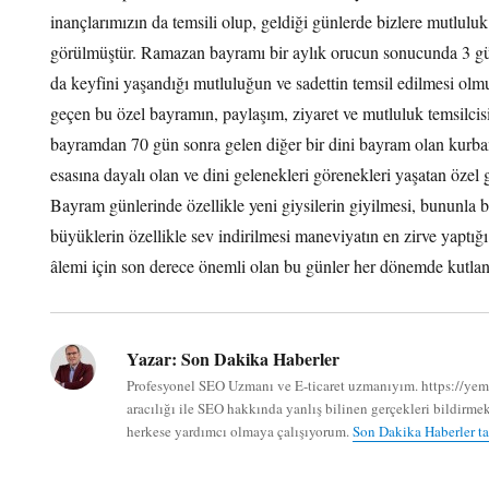
inançlarımızın da temsili olup, geldiği günlerde bizlere mutlulu
görülmüştür. Ramazan bayramı bir aylık orucun sonucunda 3 gü
da keyfini yaşandığı mutluluğun ve sadettin temsil edilmesi olm
geçen bu özel bayramın, paylaşım, ziyaret ve mutluluk temsilcis
bayramdan 70 gün sonra gelen diğer bir dini bayram olan kurb
esasına dayalı olan ve dini gelenekleri görenekleri yaşatan özel 
Bayram günlerinde özellikle yeni giysilerin giyilmesi, bununla b
büyüklerin özellikle sev indirilmesi maneviyatın en zirve yaptığı
âlemi için son derece önemli olan bu günler her dönemde kutl
Yazar:
Son Dakika Haberler
Profesyonel SEO Uzmanı ve E-ticaret uzmanıyım. https://ye
aracılığı ile SEO hakkında yanlış bilinen gerçekleri bildir
herkese yardımcı olmaya çalışıyorum.
Son Dakika Haberler ta