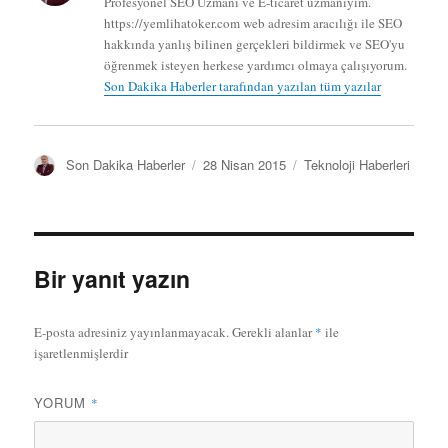
Profesyonel SEO Uzmanı ve E-ticaret uzmanıyım.
https://yemlihatoker.com web adresim aracılığı ile SEO
hakkında yanlış bilinen gerçekleri bildirmek ve SEO'yu
öğrenmek isteyen herkese yardımcı olmaya çalışıyorum.
Son Dakika Haberler tarafından yazılan tüm yazılar
Y
Y
K
Son Dakika Haberler
28 Nisan 2015
Teknoloji Haberleri
a
a
a
z
y
t
a
ı
e
r
n
g
t
o
Bir yanıt yazın
a
r
r
i
i
l
E-posta adresiniz yayınlanmayacak.
Gerekli alanlar
*
ile
h
e
işaretlenmişlerdir
i
r
YORUM
*