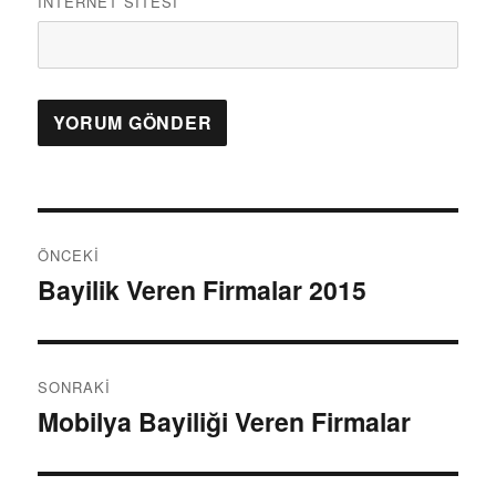
İNTERNET SITESI
Y
ÖNCEKI
a
Bayilik Veren Firmalar 2015
Ö
n
z
c
ı
e
SONRAKI
k
g
Mobilya Bayiliği Veren Firmalar
S
i
o
e
y
n