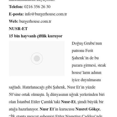
Telefon:
0216 356 26 30
E-posta:
info@burgerhouse.com.tr
Web:
burgerhouse.com.tr
NUSR-ET
15 bin hayvanlı çiftlik kuruyor
Doğuş Grubu’nun
patronu Ferit
Şahenk’in de bu
pazara girmesi, steak
house’ların adının
iyice duyulmasını
sağladı. Hatırlanacağı gibi Şahenk, Nusr Et’in yüzde
50’sine ortak olmuştu. İş dünyasının uğrak yerlerinden biri
Nusr-Et
olan İstanbul Etiler Çamlık’taki
, şimdi büyük bir
Nusr Et
Nusret Gökçe
atağa hazırlanıyor.
’in kurucusu
,
“İlk etapta mevcut şubemizi Etiler Nispetiye Caddesi’nde