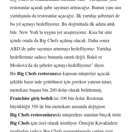
restoranlar açarak şube sayımızı artıracağız. Bunun yanı sıra
yurtdışında da restoranlar açacağız. İlk yurtdışı şubemizi de
bu yıl açmayı hedefliyoruz. Bu doğrultuda ilk adımı attık
bile. New York’ta uygun yer araştırıyoruz. Kısa bir süre
içinde orada da Big Chefs açılmış olacak. Daha sonra
ABD’de şube sayımızı artırmayı hedefliyoruz. Yurtdışı
hedeflerimiz sadece bununla sınırlı değil. Bakü ve
Moskova’da da şubeler açmayı hedefliyoruz” diyor.
Big Chefs restoranı
Bir
nın kapısını müşteriye açacak
şekilde hazır iıale getirilmesi için gereken yatırım tutarı,
metrekare başına bin 200 dolar olarak belirlenmiş.
Franchise giriş bedeli
ise 100 bin dolar. Restoran
büyüklüğü 350 ile bin metrekare arasında değişiyor.
Big Chefs restoranları
nda müşterilere sunulan birçok ürün
Big Chefs
için özel olarak üretiliyor. Örneğin Kavaklıdere
tarafından sadece Big Chefs restoranlarında satılan özel