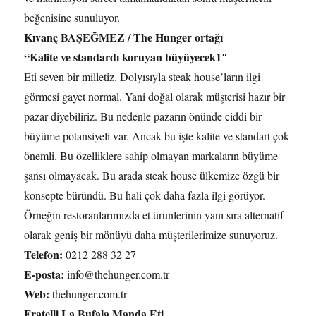
beğenisine sunuluyor.
Kıvanç BAŞEĞMEZ / The Hunger ortağı
“Kalite ve standardı koruyan büyüyecek1″
Eti seven bir milletiz. Dolyısıyla steak house’ların ilgi
görmesi gayet normal. Yani doğal olarak müşterisi hazır bir
pazar diyebiliriz. Bu nedenle pazarın önünde ciddi bir
büyüme potansiyeli var. Ancak bu işte kalite ve standart çok
önemli. Bu özelliklere sahip olmayan markaların büyüme
şansı olmayacak. Bu arada steak house ülkemize özgü bir
konsepte büründü. Bu hali çok daha fazla ilgi görüyor.
Örneğin restoranlarımızda et ürünlerinin yanı sıra alternatif
olarak geniş bir mönüyü daha müşterilerimize sunuyoruz.
Telefon:
0212 288 32 27
E-posta:
info@thehunger.com.tr
Web:
thehunger.com.tr
Fratelli La Bufala Manda Eti