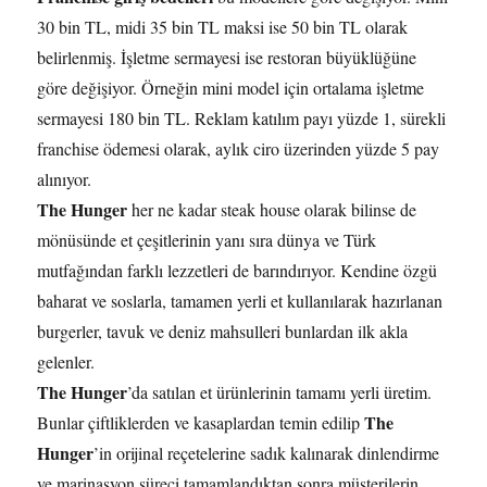
30 bin TL, midi 35 bin TL maksi ise 50 bin TL olarak
belirlenmiş. İşletme sermayesi ise restoran büyüklüğüne
göre değişiyor. Örneğin mini model için ortalama işletme
sermayesi 180 bin TL. Reklam katılım payı yüzde 1, sürekli
franchise ödemesi olarak, aylık ciro üzerinden yüzde 5 pay
alınıyor.
The Hunger
her ne kadar steak house olarak bilinse de
mönüsünde et çeşitlerinin yanı sıra dünya ve Türk
mutfağından farklı lezzetleri de barındırıyor. Kendine özgü
baharat ve soslarla, tamamen yerli et kullanılarak hazırlanan
burgerler, tavuk ve deniz mahsulleri bunlardan ilk akla
gelenler.
The Hunger
’da satılan et ürünlerinin tamamı yerli üretim.
The
Bunlar çiftliklerden ve kasaplardan temin edilip
Hunger
’in orijinal reçetelerine sadık kalınarak dinlendirme
ve marinasyon süreci tamamlandıktan sonra müşterilerin