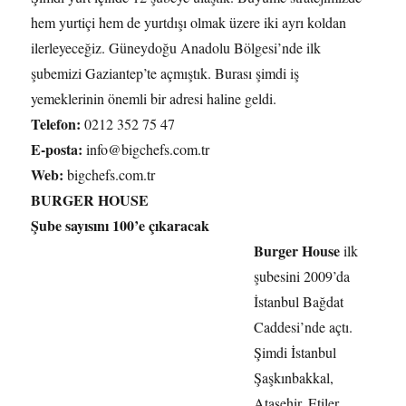
hem yurtiçi hem de yurtdışı olmak üzere iki ayrı koldan
ilerleyeceğiz. Güneydoğu Anadolu Bölgesi’nde ilk
şubemizi Gaziantep’te açmıştık. Burası şimdi iş
yemeklerinin önemli bir adresi haline geldi.
Telefon:
0212 352 75 47
E-posta:
info@bigchefs.com.tr
Web:
bigchefs.com.tr
BURGER HOUSE
Şube sayısını 100’e çıkaracak
Burger House
ilk
şubesini 2009’da
İstanbul Bağdat
Caddesi’nde açtı.
Şimdi İstanbul
Şaşkınbakkal,
Ataşehir, Etiler,