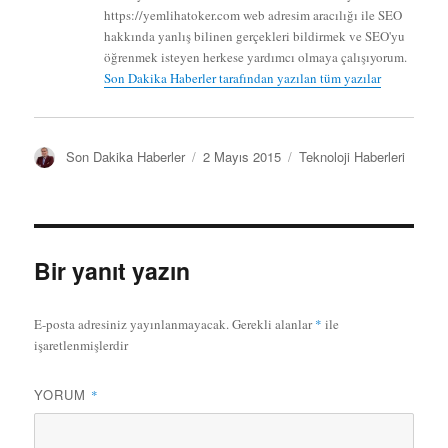
https://yemlihatoker.com web adresim aracılığı ile SEO
hakkında yanlış bilinen gerçekleri bildirmek ve SEO'yu
öğrenmek isteyen herkese yardımcı olmaya çalışıyorum.
Son Dakika Haberler tarafından yazılan tüm yazılar
Y
Y
K
Son Dakika Haberler
2 Mayıs 2015
Teknoloji Haberleri
a
a
a
z
y
t
a
ı
e
r
n
g
t
o
Bir yanıt yazın
a
r
r
i
i
l
E-posta adresiniz yayınlanmayacak.
Gerekli alanlar
*
ile
h
e
işaretlenmişlerdir
i
r
YORUM
*