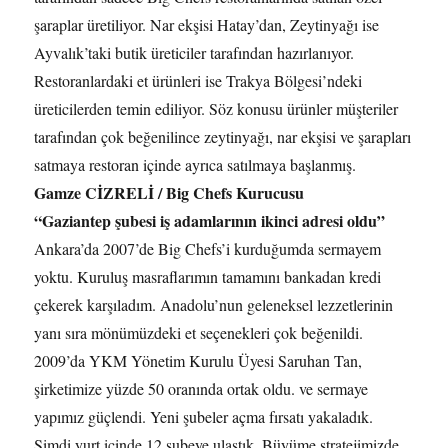
şaraplar üretiliyor. Nar ekşisi Hatay’dan, Zeytinyağı ise
Ayvalık’taki butik üreticiler tarafından hazırlanıyor.
Restoranlardaki et ürünleri ise Trakya Bölgesi’ndeki
üreticilerden temin ediliyor. Söz konusu ürünler müşteriler
tarafından çok beğenilince zeytinyağı, nar ekşisi ve şarapları
satmaya restoran içinde ayrıca satılmaya başlanmış.
Gamze CİZRELİ / Big Chefs Kurucusu
“Gaziantep şubesi iş adamlarının ikinci adresi oldu”
Ankara’da 2007’de Big Chefs’i kurduğumda sermayem
yoktu. Kuruluş masraflarımın tamamını bankadan kredi
çekerek karşıladım. Anadolu’nun geleneksel lezzetlerinin
yanı sıra mönümüzdeki et seçenekleri çok beğenildi.
2009’da YKM Yönetim Kurulu Üyesi Saruhan Tan,
şirketimize yüzde 50 oranında ortak oldu. ve sermaye
yapımız güçlendi. Yeni şubeler açma fırsatı yakaladık.
Şimdi yurt içinde 12 şubeye ulaştık. Büyüme stratejimizde