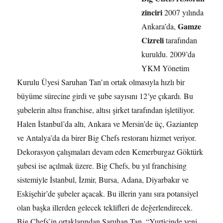
zinciri
2007 yılında
Gamze
Ankara’da,
Cizreli
tarafından
kuruldu. 2009’da
YKM Yönetim
Kurulu Üyesi Saruhan Tan’ın ortak olmasıyla hızlı bir
büyüme sürecine girdi ve şube sayısını 12’ye çıkardı. Bu
şubelerin altısı franchise, altısı şirket tarafından işletiliyor.
Halen İstanbul’da altı, Ankara ve Mersin’de üç, Gaziantep
ve Antalya’da da birer Big Chefs restoranı hizmet veriyor.
Dekorasyon çalışmaları devam eden Kemerburgaz Göktürk
şubesi ise açılmak üzere. Big Chefs, bu yıl franchising
sistemiyle İstanbul, İzmir, Bursa, Adana, Diyarbakır ve
Eskişehir’de şubeler açacak. Bu illerin yanı sıra potansiyel
olan başka illerden gelecek teklifleri de değerlendirecek.
Big Chefs’in ortaklarından Saruhan Tan, “Yurtiçinde yeni