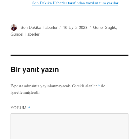
Son Dakika Haberler tarafından yazılan tüm yazılar
Y
Y
K
Son Dakika Haberler
16 Eylül 2023
Genel Sağlık
,
a
a
a
Güncel Haberler
z
y
t
a
ı
e
r
n
g
t
o
a
r
Bir yanıt yazın
r
i
i
l
h
e
E-posta adresiniz yayınlanmayacak.
Gerekli alanlar
*
ile
i
r
işaretlenmişlerdir
YORUM
*