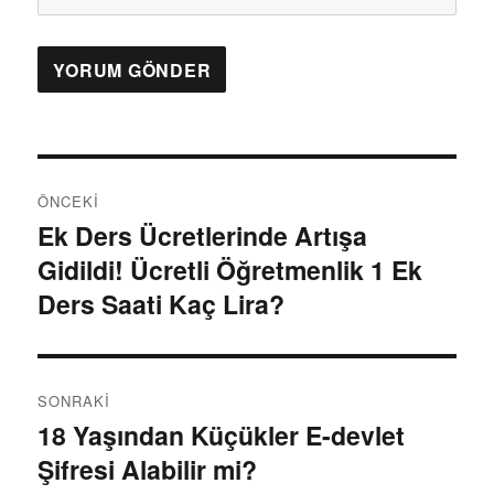
Y
ÖNCEKI
a
Ek Ders Ücretlerinde Artışa
Ö
Gidildi! Ücretli Öğretmenlik 1 Ek
n
z
c
Ders Saati Kaç Lira?
ı
e
k
g
i
SONRAKI
e
y
18 Yaşından Küçükler E-devlet
S
a
z
Şifresi Alabilir mi?
o
z