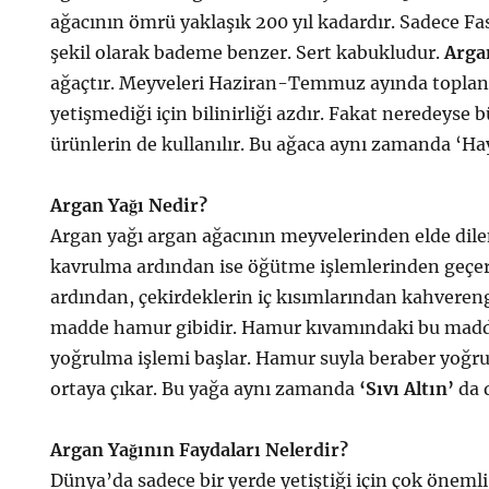
ağacının ömrü yaklaşık 200 yıl kadardır. Sadece Fas
şekil olarak bademe benzer. Sert kabukludur.
Arga
ağaçtır. Meyveleri Haziran-Temmuz ayında topla
yetişmediği için bilinirliği azdır. Fakat neredeyse
ürünlerin de kullanılır. Bu ağaca aynı zamanda ‘Hay
Argan Yağı Nedir?
Argan yağı argan ağacının meyvelerinden elde dilen
kavrulma ardından ise öğütme işlemlerinden geçe
ardından, çekirdeklerin iç kısımlarından kahvereng
madde hamur gibidir. Hamur kıvamındaki bu madde
yoğrulma işlemi başlar. Hamur suyla beraber yoğru
ortaya çıkar. Bu yağa aynı zamanda
‘Sıvı Altın’
da 
Argan Yağının Faydaları Nelerdir?
Dünya’da sadece bir yerde yetiştiği için çok önem