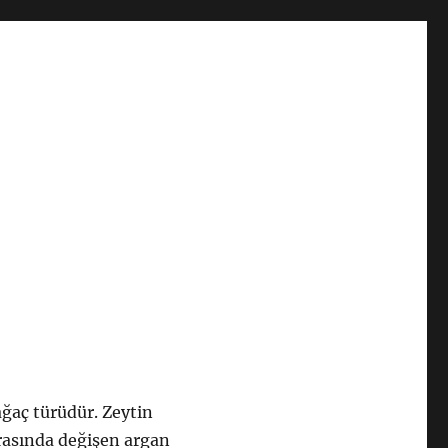
ağaç türüdür. Zeytin
 arasında değişen argan