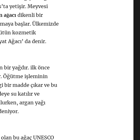
’ta yetişir. Meyvesi
n ağacı
dikenli bir
nmaya başlar. Ülkemizde
 bütün kozmetik
at Ağacı’ da denir.
 bir yağdır. ilk önce
r. Öğütme işleminin
i bir madde çıkar ve bu
ye su katılır ve
lurken, argan yağı
deniyor.
li olan bu ağaç UNESCO