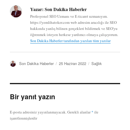
Yazar:
Son Dakika Haberler
Profesyonel SEO Uzmanı ve E-ticaret uzmanıyım.
https://yemlihatoker.com web adresim aracılığı ile SEO
hakkında yanlış bilinen gerçekleri bildirmek ve SEO'yu
öğrenmek isteyen herkese yardımcı olmaya çalışıyorum.
Son Dakika Haberler tarafından yazılan tüm yazılar
Y
Y
K
Son Dakika Haberler
25 Haziran 2022
Sağlık
a
a
a
z
y
t
a
ı
e
r
n
g
t
o
Bir yanıt yazın
a
r
r
i
i
l
E-posta adresiniz yayınlanmayacak.
Gerekli alanlar
*
ile
h
e
işaretlenmişlerdir
i
r