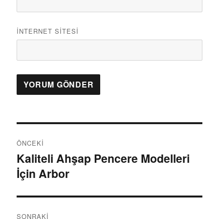
İNTERNET SITESI
Y
ÖNCEKI
a
Kaliteli Ahşap Pencere Modelleri
Ö
İçin Arbor
n
z
c
ı
e
k
g
SONRAKI