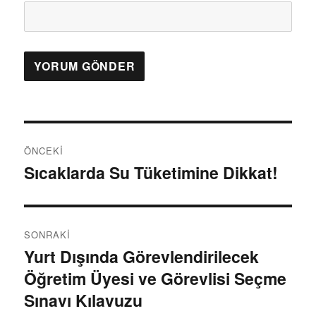
Y
ÖNCEKI
a
Sıcaklarda Su Tüketimine Dikkat!
Ö
n
z
c
ı
e
SONRAKI
k
g
Yurt Dışında Görevlendirilecek
S
i
Öğretim Üyesi ve Görevlisi Seçme
o
e
y
n
Sınavı Kılavuzu
a
z
r