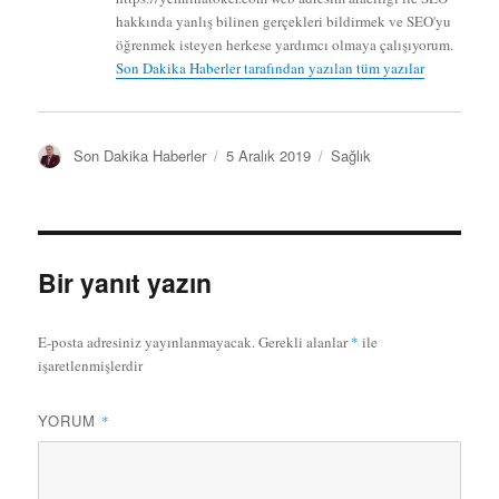
hakkında yanlış bilinen gerçekleri bildirmek ve SEO'yu
öğrenmek isteyen herkese yardımcı olmaya çalışıyorum.
Son Dakika Haberler tarafından yazılan tüm yazılar
Y
Y
K
Son Dakika Haberler
5 Aralık 2019
Sağlık
a
a
a
z
y
t
a
ı
e
r
n
g
t
o
Bir yanıt yazın
a
r
r
i
i
l
E-posta adresiniz yayınlanmayacak.
Gerekli alanlar
*
ile
h
e
işaretlenmişlerdir
i
r
YORUM
*