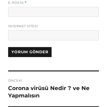
E-POSTA
*
İNTERNET SITESI
Y
ÖNCEKI
a
Corona virüsü Nedir ? ve Ne
Ö
n
Yapmalısın
z
c
ı