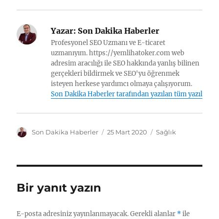
Yazar:
Son Dakika Haberler
Profesyonel SEO Uzmanı ve E-ticaret
uzmanıyım. https://yemlihatoker.com web
adresim aracılığı ile SEO hakkında yanlış bilinen
gerçekleri bildirmek ve SEO'yu öğrenmek
isteyen herkese yardımcı olmaya çalışıyorum.
Son Dakika Haberler tarafından yazılan tüm yazılar
Y
Y
K
Son Dakika Haberler
25 Mart 2020
Sağlık
a
a
a
z
y
t
a
ı
e
r
n
g
t
o
Bir yanıt yazın
a
r
r
i
i
l
E-posta adresiniz yayınlanmayacak.
Gerekli alanlar
*
ile