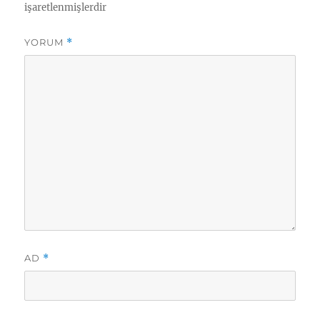
h
e
işaretlenmişlerdir
i
r
YORUM
*
AD
*