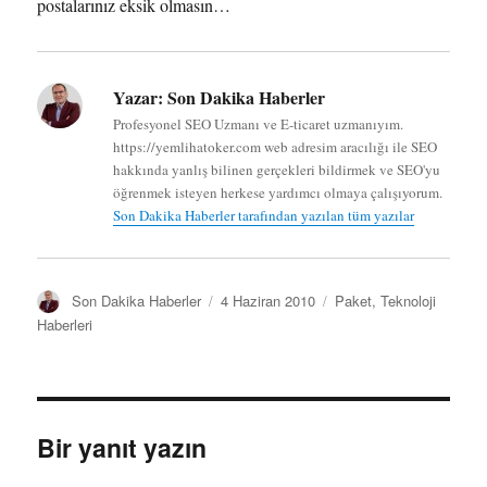
postalarınız eksik olmasın…
Yazar:
Son Dakika Haberler
Profesyonel SEO Uzmanı ve E-ticaret uzmanıyım.
https://yemlihatoker.com web adresim aracılığı ile SEO
hakkında yanlış bilinen gerçekleri bildirmek ve SEO'yu
öğrenmek isteyen herkese yardımcı olmaya çalışıyorum.
Son Dakika Haberler tarafından yazılan tüm yazılar
Y
Y
K
Son Dakika Haberler
4 Haziran 2010
Paket
,
Teknoloji
a
a
a
Haberleri
z
y
t
a
ı
e
r
n
g
t
o
a
r
Bir yanıt yazın
r
i
i
l