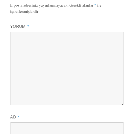
h
e
E-posta adresiniz yayınlanmayacak.
Gerekli alanlar
*
ile
i
r
işaretlenmişlerdir
YORUM
*
AD
*