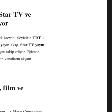
Star TV ve
yor
TRT 1
 isteyen izleyiciler,
 yayın akışı, Star TV yayın
ını takip ediyor. Eğlence,
ler, kanalların akşam
 film ve
rusu, 8 Mayıs Cuma günü