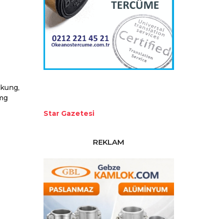
rkung,
mg
Star Gazetesi
REKLAM