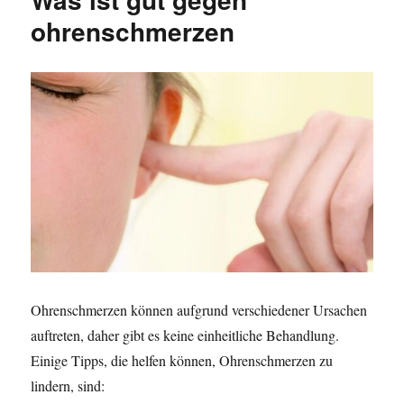
e
r
-
ohrenschmerzen
n
i
s
t
e
y
l
n
m
i
p
c
t
h
o
t
m
a
e
m
n
a
c
h
5
t
a
Ohrenschmerzen können aufgrund verschiedener Ursachen
g
auftreten, daher gibt es keine einheitliche Behandlung.
e
n
Einige Tipps, die helfen können, Ohrenschmerzen zu
lindern, sind: