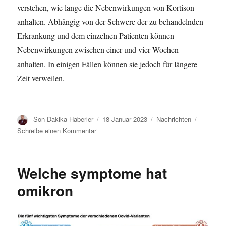
verstehen, wie lange die Nebenwirkungen von Kortison
anhalten. Abhängig von der Schwere der zu behandelnden
Erkrankung und dem einzelnen Patienten können
Nebenwirkungen zwischen einer und vier Wochen
anhalten. In einigen Fällen können sie jedoch für längere
Zeit verweilen.
A
V
K
Son Dakika Haberler
18 Januar 2023
Nachrichten
u
e
a
z
Schreibe einen Kommentar
t
r
t
u
o
ö
e
W
r
f
g
i
Welche symptome hat
f
o
e
e
r
l
omikron
n
i
a
t
e
n
l
n
g
i
e