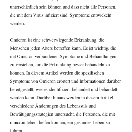
e
unterschiedlich sein können und dass nicht alle Personen,
n
die mit dem Virus infiziert sind, Symptome entwickeln
v
o
werden.
n
c
Omicron ist eine schwerwiegende Erkrankung, die
o
r
Menschen jeden Alters betreffen kann. Es ist wichtig, die
t
mit Omicron verbundenen Symptome und Behandlungen
i
zu verstehen, um die Erkrankung besser behandeln zu
s
o
können. In diesem Artikel werden die spezifischen
n
Symptome von Omicron erörtert und Informationen darüber
bereitgestellt, wie es identifiziert, behandelt und behandelt
werden kann. Darüber hinaus werden in diesem Artikel
verschiedene Änderungen des Lebensstils und
Bewältigungsstrategien untersucht, die Personen, die mit
omicron leben, helfen können, ein gesundes Leben zu
führen.