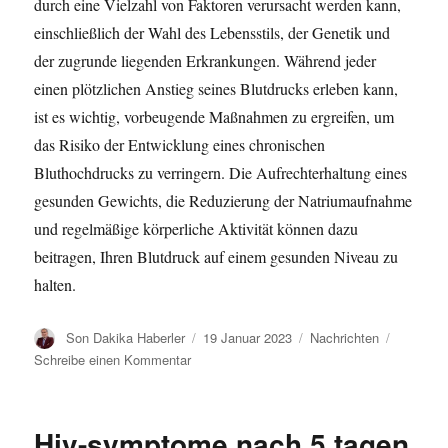
durch eine Vielzahl von Faktoren verursacht werden kann,
einschließlich der Wahl des Lebensstils, der Genetik und
der zugrunde liegenden Erkrankungen. Während jeder
einen plötzlichen Anstieg seines Blutdrucks erleben kann,
ist es wichtig, vorbeugende Maßnahmen zu ergreifen, um
das Risiko der Entwicklung eines chronischen
Bluthochdrucks zu verringern. Die Aufrechterhaltung eines
gesunden Gewichts, die Reduzierung der Natriumaufnahme
und regelmäßige körperliche Aktivität können dazu
beitragen, Ihren Blutdruck auf einem gesunden Niveau zu
halten.
A
V
K
Son Dakika Haberler
19 Januar 2023
Nachrichten
u
e
a
z
Schreibe einen Kommentar
t
r
t
u
o
ö
e
W
r
f
g
a
Hiv-symptome nach 5 tagen
f
o
r