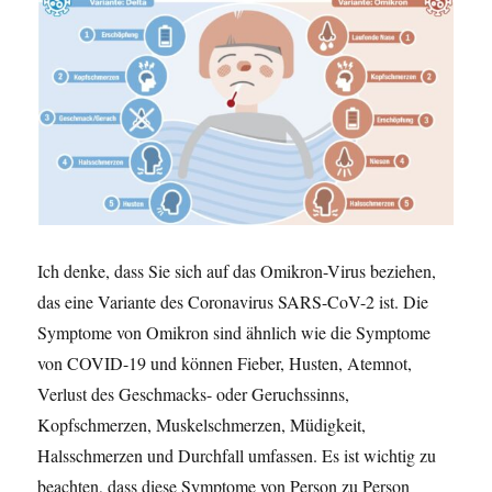
c
d
h
a
t
u
a
e
m
r
n
d
i
e
n
e
Ich denke, dass Sie sich auf das Omikron-Virus beziehen,
b
e
das eine Variante des Coronavirus SARS-CoV-2 ist. Die
n
Symptome von Omikron sind ähnlich wie die Symptome
w
von COVID-19 und können Fieber, Husten, Atemnot,
i
r
Verlust des Geschmacks- oder Geruchssinns,
k
Kopfschmerzen, Muskelschmerzen, Müdigkeit,
u
Halsschmerzen und Durchfall umfassen. Es ist wichtig zu
n
g
beachten, dass diese Symptome von Person zu Person