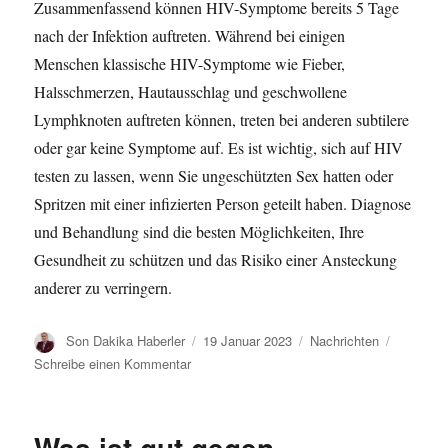
Zusammenfassend können HIV-Symptome bereits 5 Tage
nach der Infektion auftreten. Während bei einigen
Menschen klassische HIV-Symptome wie Fieber,
Halsschmerzen, Hautausschlag und geschwollene
Lymphknoten auftreten können, treten bei anderen subtilere
oder gar keine Symptome auf. Es ist wichtig, sich auf HIV
testen zu lassen, wenn Sie ungeschützten Sex hatten oder
Spritzen mit einer infizierten Person geteilt haben. Diagnose
und Behandlung sind die besten Möglichkeiten, Ihre
Gesundheit zu schützen und das Risiko einer Ansteckung
anderer zu verringern.
A
V
K
Son Dakika Haberler
19 Januar 2023
Nachrichten
u
e
a
z
Schreibe einen Kommentar
t
r
t
u
o
ö
e
H
r
f
g
i
Was ist gut gegen
f
o
v