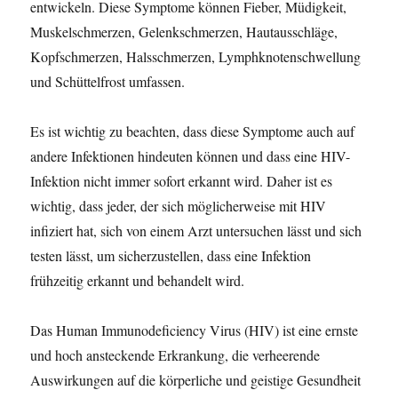
entwickeln. Diese Symptome können Fieber, Müdigkeit,
l
ö
Muskelschmerzen, Gelenkschmerzen, Hautausschläge,
t
Kopfschmerzen, Halsschmerzen, Lymphknotenschwellung
z
und Schüttelfrost umfassen.
l
i
c
Es ist wichtig zu beachten, dass diese Symptome auch auf
h
andere Infektionen hindeuten können und dass eine HIV-
a
n
Infektion nicht immer sofort erkannt wird. Daher ist es
wichtig, dass jeder, der sich möglicherweise mit HIV
infiziert hat, sich von einem Arzt untersuchen lässt und sich
testen lässt, um sicherzustellen, dass eine Infektion
frühzeitig erkannt und behandelt wird.
Das Human Immunodeficiency Virus (HIV) ist eine ernste
und hoch ansteckende Erkrankung, die verheerende
Auswirkungen auf die körperliche und geistige Gesundheit