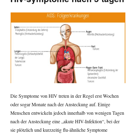
e
r
u
n
i
m
t
e
s
l
n
t
i
e
c
i
h
g
t
t
a
d
m
e
r
b
l
u
t
Die Symptome von HIV treten in der Regel erst Wochen
d
oder sogar Monate nach der Ansteckung auf. Einige
r
Menschen entwickeln jedoch innerhalb von wenigen Tagen
u
c
nach der Ansteckung eine „akute HIV-Infektion“, bei der
k
sie plötzlich und kurzzeitig flu-ähnliche Symptome
p