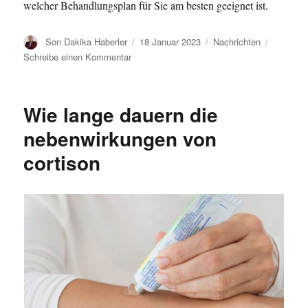
welcher Behandlungsplan für Sie am besten geeignet ist.
A
V
K
Son Dakika Haberler
18 Januar 2023
Nachrichten
u
e
a
z
Schreibe einen Kommentar
t
r
t
u
o
ö
e
W
r
f
g
a
Wie lange dauern die
f
o
s
e
r
i
nebenwirkungen von
n
i
s
cortison
t
e
t
l
n
g
i
u
c
t
h
g
t
e
a
g
m
e
n
o
h