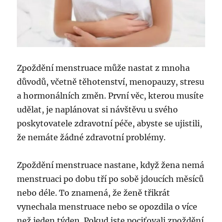
Zpoždění menstruace může nastat z mnoha
důvodů, včetně těhotenství, menopauzy, stresu
a hormonálních změn. První věc, kterou musíte
udělat, je naplánovat si návštěvu u svého
poskytovatele zdravotní péče, abyste se ujistili,
že nemáte žádné zdravotní problémy.
Zpoždění menstruace nastane, když žena nemá
menstruaci po dobu tří po sobě jdoucích měsíců
nebo déle. To znamená, že ženě třikrát
vynechala menstruace nebo se opozdila o více
než jeden týden. Pokud jste pociťovali zpoždění