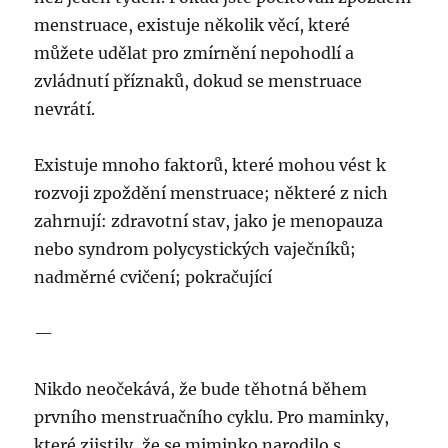
menstruace, existuje několik věcí, které
můžete udělat pro zmírnění nepohodlí a
zvládnutí příznaků, dokud se menstruace
nevrátí.
Existuje mnoho faktorů, které mohou vést k
rozvoji zpoždění menstruace; některé z nich
zahrnují: zdravotní stav, jako je menopauza
nebo syndrom polycystických vaječníků;
nadměrné cvičení; pokračující
—
Nikdo neočekává, že bude těhotná během
prvního menstruačního cyklu. Pro maminky,
které zjistily, že se miminko narodilo s