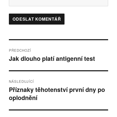
N
PŘEDCHOZÍ
a
Jak dlouho platí antigenní test
P
ř
v
e
i
d
NÁSLEDUJÍCÍ
c
g
Příznaky těhotenství první dny po
N
h
oplodnění
á
a
o
s
z
c
l
í