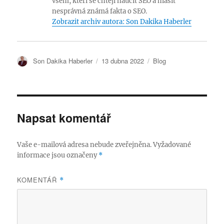
všem, kteří se chtějí naučit SEO a hlásit
nesprávná známá fakta o SEO.
Zobrazit archiv autora: Son Dakika Haberler
A
P
R
Son Dakika Haberler
13 dubna 2022
Blog
u
u
u
t
b
b
o
l
r
r
i
i
:
k
k
Napsat komentář
o
y
v
:
á
Vaše e-mailová adresa nebude zveřejněna.
Vyžadované
n
informace jsou označeny
*
o
:
KOMENTÁŘ
*