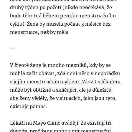
druhý týden po početí (nikdo neočekává, že
bude těhotná během prvního menstruačního
cyklu). Žena by musela počkat 3 měsíce bez
menstruace, než by měla
—
V životě ženy je mnoho mezníků, kdy by se
mohla začít obávat, zda není něco v nepořádku
s jejím menstruačním cyklem. Mluvit s lékařem
může být obtížné a skličující, ale je důležité,
aby ženy věděly, že v situacích, jako jsou tyto,
existuje pomoc.
Lékaři na Mayo Clinic uvádějí, že existují tři
důvody, proč ženy mohou mít menstruační