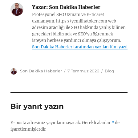
Yazar:
Son Dakika Haberler
Profesyonel SEO Uzmanı ve E-ticaret
uzmanıyım. https://yemlihatoker.com web
adresim aracılığı ile SEO hakkında yanlış bilinen
gerçekleri bildirmek ve SEO'yu öğrenmek
isteyen herkese yardımcı olmaya çalışıyorum.
Son Dakika Haberler tarafından yazılan tüm yazılar
Y
Y
K
Son Dakika Haberler
7 Temmuz 2026
Blog
a
a
a
z
y
t
a
ı
e
r
n
g
t
o
Bir yanıt yazın
a
r
r
i
i
l
E-posta adresiniz yayınlanmayacak.
Gerekli alanlar
*
ile
h
e
işaretlenmişlerdir
i
r