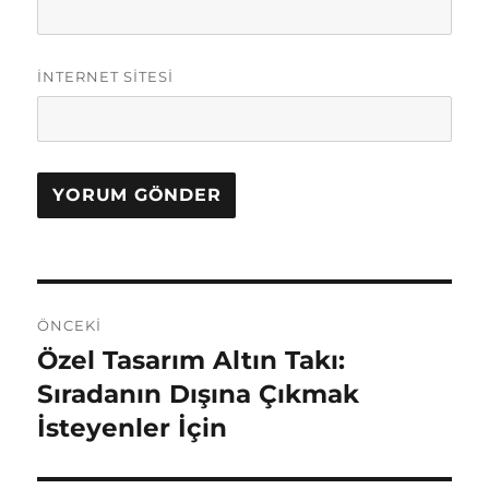
İNTERNET SITESI
Y
ÖNCEKI
a
Özel Tasarım Altın Takı:
Ö
n
Sıradanın Dışına Çıkmak
z
c
İsteyenler İçin
ı
e
k
g