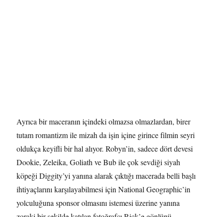
Ayrıca bir maceranın içindeki olmazsa olmazlardan, birer
tutam romantizm ile mizah da işin içine girince filmin seyri
oldukça keyifli bir hal alıyor. Robyn’in, sadece dört devesi
Dookie, Zeleika, Goliath ve Bub ile çok sevdiği siyah
köpeği Diggity’yi yanına alarak çıktığı macerada belli başlı
ihtiyaçlarını karşılayabilmesi için National Geographic’in
yolculuğuna sponsor olmasını istemesi üzerine yanına
zoraki bir şekilde katılan fotoğrafçı Rick’e gönlünü