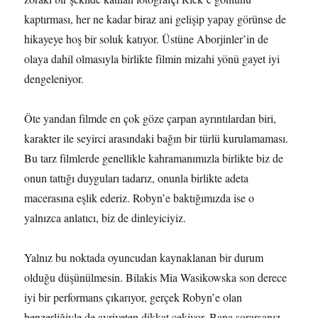
kaptırması, her ne kadar biraz ani gelişip yapay görünse de
hikayeye hoş bir soluk katıyor. Üstüne Aborjinler’in de
olaya dahil olmasıyla birlikte filmin mizahi yönü gayet iyi
dengeleniyor.
Öte yandan filmde en çok göze çarpan ayrıntılardan biri,
karakter ile seyirci arasındaki bağın bir türlü kurulamaması.
Bu tarz filmlerde genellikle kahramanımızla birlikte biz de
onun tattığı duyguları tadarız, onunla birlikte adeta
macerasına eşlik ederiz. Robyn’e baktığımızda ise o
yalnızca anlatıcı, biz de dinleyiciyiz.
Yalnız bu noktada oyuncudan kaynaklanan bir durum
olduğu düşünülmesin. Bilakis Mia Wasikowska son derece
iyi bir performans çıkarıyor, gerçek Robyn’e olan
benzerliğiyle de ayriyeten dikkat çekiyor. Bana sorarsanız