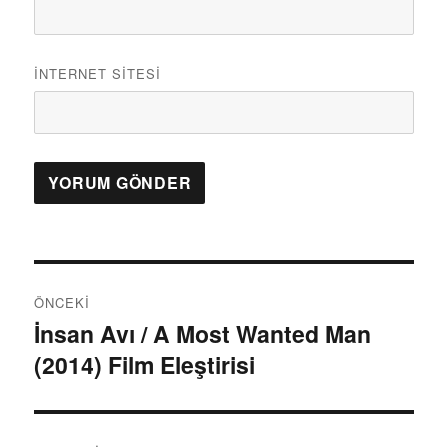
İNTERNET SITESI
Y
ÖNCEKI
a
İnsan Avı / A Most Wanted Man
Ö
(2014) Film Eleştirisi
n
z
c
ı
e
k