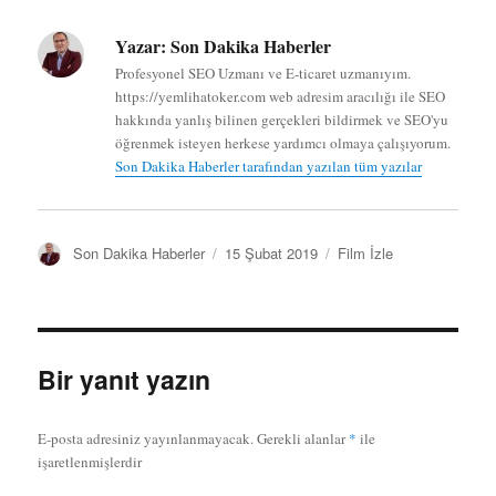
Yazar:
Son Dakika Haberler
Profesyonel SEO Uzmanı ve E-ticaret uzmanıyım.
https://yemlihatoker.com web adresim aracılığı ile SEO
hakkında yanlış bilinen gerçekleri bildirmek ve SEO'yu
öğrenmek isteyen herkese yardımcı olmaya çalışıyorum.
Son Dakika Haberler tarafından yazılan tüm yazılar
Y
Y
K
Son Dakika Haberler
15 Şubat 2019
Film İzle
a
a
a
z
y
t
a
ı
e
r
n
g
t
o
Bir yanıt yazın
a
r
r
i
i
l
E-posta adresiniz yayınlanmayacak.
Gerekli alanlar
*
ile
h
e
işaretlenmişlerdir
i
r