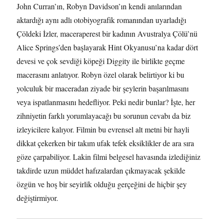
John Curran’ın, Robyn Davidson’ın kendi anılarından
aktardığı aynı adlı otobiyografik romanından uyarladığı
Çöldeki İzler, maceraperest bir kadının Avustralya Çölü’nü
Alice Springs’den başlayarak Hint Okyanusu’na kadar dört
devesi ve çok sevdiği köpeği Diggity ile birlikte geçme
macerasını anlatıyor. Robyn özel olarak belirtiyor ki bu
yolculuk bir maceradan ziyade bir şeylerin başarılmasını
veya ispatlanmasını hedefliyor. Peki nedir bunlar? İşte, her
zihniyetin farklı yorumlayacağı bu sorunun cevabı da biz
izleyicilere kalıyor. Filmin bu evrensel alt metni bir hayli
dikkat çekerken bir takım ufak tefek eksiklikler de ara sıra
göze çarpabiliyor. Lakin filmi belgesel havasında izlediğiniz
takdirde uzun müddet hafızalardan çıkmayacak şekilde
özgün ve hoş bir seyirlik olduğu gerçeğini de hiçbir şey
değiştirmiyor.