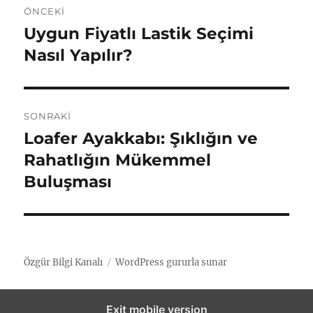
ÖNCEKI
a
Uygun Fiyatlı Lastik Seçimi
Ö
n
Nasıl Yapılır?
z
c
ı
e
k
g
SONRAKI
i
Loafer Ayakkabı: Şıklığın ve
S
e
y
o
Rahatlığın Mükemmel
a
z
n
Buluşması
z
r
i
ı
a
:
n
k
i
m
Özgür Bilgi Kanalı
WordPress gururla sunar
y
e
a
Exit mobile version