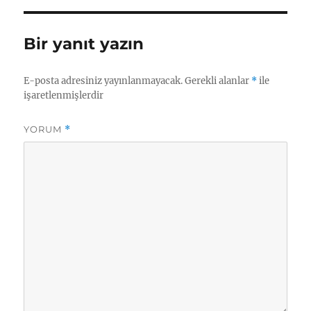
a
ı
e
r
n
g
t
o
Bir yanıt yazın
a
r
r
i
i
l
E-posta adresiniz yayınlanmayacak.
Gerekli alanlar
*
ile
h
e
işaretlenmişlerdir
i
r
YORUM
*