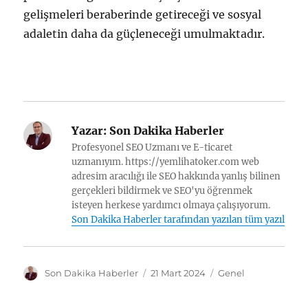
gelişmeleri beraberinde getireceği ve sosyal
adaletin daha da güçleneceği umulmaktadır.
Yazar:
Son Dakika Haberler
Profesyonel SEO Uzmanı ve E-ticaret
uzmanıyım. https://yemlihatoker.com web
adresim aracılığı ile SEO hakkında yanlış bilinen
gerçekleri bildirmek ve SEO'yu öğrenmek
isteyen herkese yardımcı olmaya çalışıyorum.
Son Dakika Haberler tarafından yazılan tüm yazılar
Y
Y
K
Son Dakika Haberler
21 Mart 2024
Genel
a
a
a
z
y
t