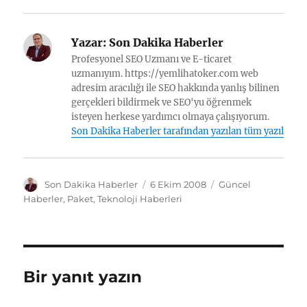
Yazar:
Son Dakika Haberler
Profesyonel SEO Uzmanı ve E-ticaret
uzmanıyım. https://yemlihatoker.com web
adresim aracılığı ile SEO hakkında yanlış bilinen
gerçekleri bildirmek ve SEO'yu öğrenmek
isteyen herkese yardımcı olmaya çalışıyorum.
Son Dakika Haberler tarafından yazılan tüm yazılar
Y
Y
K
Son Dakika Haberler
6 Ekim 2008
Güncel
a
a
a
Haberler
,
Paket
,
Teknoloji Haberleri
z
y
t
a
ı
e
r
n
g
t
o
a
r
Bir yanıt yazın
r
i
i
l