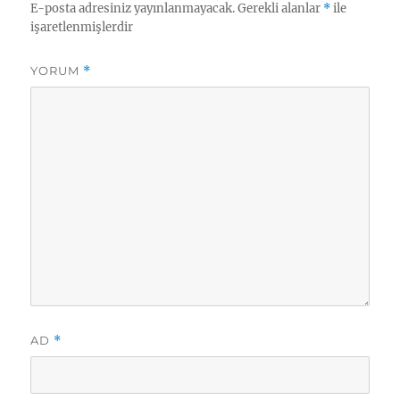
h
e
E-posta adresiniz yayınlanmayacak.
Gerekli alanlar
*
ile
i
r
işaretlenmişlerdir
YORUM
*
AD
*