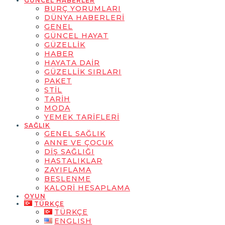
GÜNCEL HABERLER
BURÇ YORUMLARI
DÜNYA HABERLERI
GENEL
GÜNCEL HAYAT
GÜZELLIK
HABER
HAYATA DAIR
GÜZELLIK SIRLARI
PAKET
STIL
TARIH
MODA
YEMEK TARIFLERI
SAĞLIK
GENEL SAĞLIK
ANNE VE ÇOCUK
DIŞ SAĞLIĞI
HASTALIKLAR
ZAYIFLAMA
BESLENME
KALORI HESAPLAMA
OYUN
TÜRKÇE
TÜRKÇE
ENGLISH