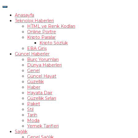
Anasayfa
Teknoloji Haberleri
HTML ve Renk Kodları
Online Portre
Kripto Paralar
Kripto Sözlük
EBA Giriş
Güncel Haberler
Burç Yorumları
Dünya Haberleri
Genel
Güncel Hayat
Güzellik
Haber
Hayata Dair
Güzellik Sırları
Paket
Stil
Tarih
Moda
Yemek Tarifleri
Sağlık
Genel Sağlık