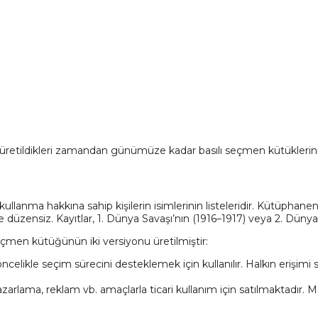
ilk üretildikleri zamandan günümüze kadar basılı seçmen kütüklerini
lanma hakkına sahip kişilerin isimlerinin listeleridir. Kütüphaneni
üzensiz. Kayıtlar, 1. Dünya Savaşı’nın (1916–1917) veya 2. Dünya S
çmen kütüğünün iki versiyonu üretilmiştir:
celikle seçim sürecini desteklemek için kullanılır. Halkın erişimi sı
zarlama, reklam vb. amaçlarla ticari kullanım için satılmaktadır.