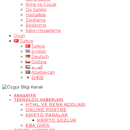
Anne ve Çocuk
Diş Sağlığı
Hastalıklar
Zayıflama
Beslenme
Kalori Hesaplama
Oyun
Türkçe
Türkçe
English
Deutsch
Čeština
العربية
Azərbaycan
日本語
ANASAYFA
TEKNOLOJI HABERLERI
HTML VE RENK KODLARI
ONLINE PORTRE
KRIPTO PARALAR
KRIPTO SÖZLÜK
EBA GIRIŞ