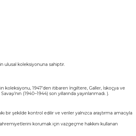
n ulusal koleksiyonuna sahiptir.
n koleksiyonu, 1947’den itibaren İngiltere, Galler, İskoçya ve
avaşı’nın (1940–1944) son yıllarında yayınlanmadı. ).
kı bir şekilde kontrol edilir ve veriler yalnızca araştırma amacıyla
 Mahremiyetlerini korumak için vazgeçme hakkını kullanan