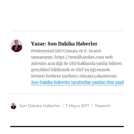
Yazar:
Son Dakika Haberler
Profesyonel SEO Uzmanı ve E-ticaret
uzmanıyım. https://yemlihatoker.com web
adresim aracılığı ile SEO hakkında yanlış bilinen
gerçekleri bildirmek ve SEO'yu öğrenmek
isteyen herkese yardımcı olmaya çalışıyorum.
Son Dakika Haberler tarafından yazılan tüm yazılar
Y
Y
K
Son Dakika Haberler
7 Mayıs 2017
Tasarım
a
a
a
z
y
t
a
ı
e
r
n
g