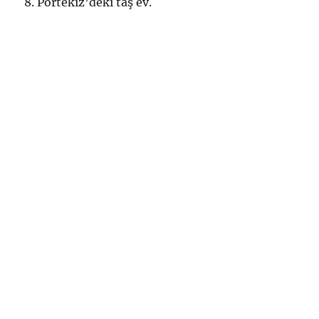
8. Portekiz’deki taş ev.