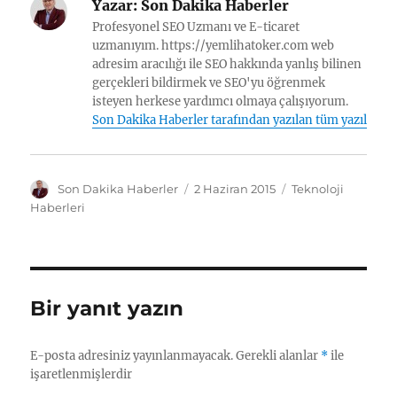
Yazar:
Son Dakika Haberler
Profesyonel SEO Uzmanı ve E-ticaret
uzmanıyım. https://yemlihatoker.com web
adresim aracılığı ile SEO hakkında yanlış bilinen
gerçekleri bildirmek ve SEO'yu öğrenmek
isteyen herkese yardımcı olmaya çalışıyorum.
Son Dakika Haberler tarafından yazılan tüm yazılar
Y
Y
K
Son Dakika Haberler
2 Haziran 2015
Teknoloji
a
a
a
Haberleri
z
y
t
a
ı
e
r
n
g
t
o
a
r
Bir yanıt yazın
r
i
i
l
h
e
E-posta adresiniz yayınlanmayacak.
Gerekli alanlar
*
ile
i
r
işaretlenmişlerdir