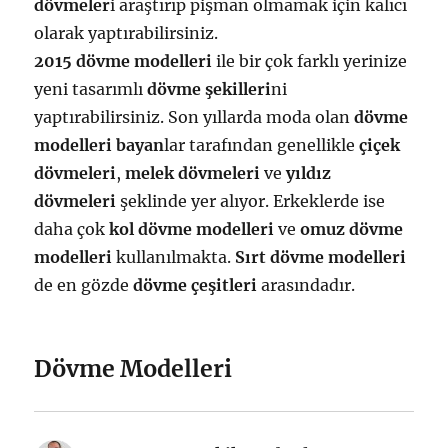
dövmeler
i araştırıp pişman olmamak için kalıcı
olarak yaptırabilirsiniz.
2015 dövme modelleri
ile bir çok farklı yerinize
yeni tasarımlı
dövme şekilleri
ni
yaptırabilirsiniz. Son yıllarda moda olan
dövme
modelleri bayan
lar tarafından genellikle
çiçek
dövmeleri
,
melek dövmeleri
ve
yıldız
dövmeleri
şeklinde yer alıyor. Erkeklerde ise
daha çok
kol dövme modelleri
ve
omuz dövme
modelleri
kullanılmakta.
Sırt dövme modelleri
de en gözde
dövme çeşitleri
arasındadır.
Dövme Modelleri