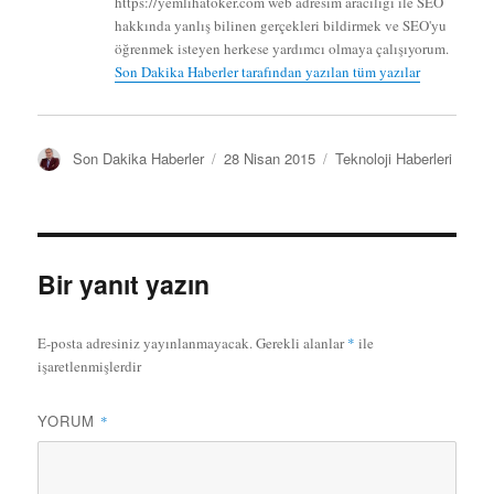
https://yemlihatoker.com web adresim aracılığı ile SEO
hakkında yanlış bilinen gerçekleri bildirmek ve SEO'yu
öğrenmek isteyen herkese yardımcı olmaya çalışıyorum.
Son Dakika Haberler tarafından yazılan tüm yazılar
Y
Y
K
Son Dakika Haberler
28 Nisan 2015
Teknoloji Haberleri
a
a
a
z
y
t
a
ı
e
r
n
g
t
o
Bir yanıt yazın
a
r
r
i
i
l
E-posta adresiniz yayınlanmayacak.
Gerekli alanlar
*
ile
h
e
işaretlenmişlerdir
i
r
YORUM
*