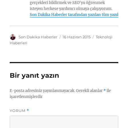
gerçekleri bildirmek ve SEO'yu öğrenmek
isteyen herkese yardımcı olmaya çalışıyorum.
Son Dakika Haberler tarafından yazılan tüm yazılar
Y
Y
K
Son Dakika Haberler
16 Haziran 2015
Teknoloji
a
a
a
Haberleri
z
y
t
a
ı
e
r
n
g
t
o
a
r
Bir yanıt yazın
r
i
i
l
h
e
E-posta adresiniz yayınlanmayacak.
Gerekli alanlar
*
ile
i
r
işaretlenmişlerdir
YORUM
*