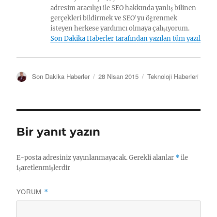
adresim aracılığı ile SEO hakkında yanlış bilinen
gerçekleri bildirmek ve SEO'yu öğrenmek
isteyen herkese yardımcı olmaya çalışıyorum.
Son Dakika Haberler tarafından yazılan tüm yazılar
Y
Y
K
Son Dakika Haberler
28 Nisan 2015
Teknoloji Haberleri
a
a
a
z
y
t
a
ı
e
r
n
g
t
o
Bir yanıt yazın
a
r
r
i
i
l
E-posta adresiniz yayınlanmayacak.
Gerekli alanlar
*
ile
h
e
işaretlenmişlerdir
i
r
YORUM
*