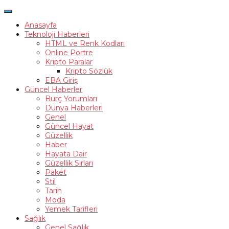
Anasayfa
Teknoloji Haberleri
HTML ve Renk Kodları
Online Portre
Kripto Paralar
Kripto Sözlük
EBA Giriş
Güncel Haberler
Burç Yorumları
Dünya Haberleri
Genel
Güncel Hayat
Güzellik
Haber
Hayata Dair
Güzellik Sırları
Paket
Stil
Tarih
Moda
Yemek Tarifleri
Sağlık
Genel Sağlık