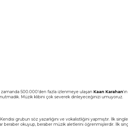
 kısa zamanda 500.000’den fazla izlenmeye ulaşan
Kaan Karahan
‘ı
 unutmadık. Müzik klibini çok severek dinleyeceğinizi umuyoruz.
Kendisi grubun söz yazarlığını ve vokalistliğini yapmıştır. İlk singl
ar beraber okuyup, beraber müzik aletlerini öğrenmişlerdir. İlk sin