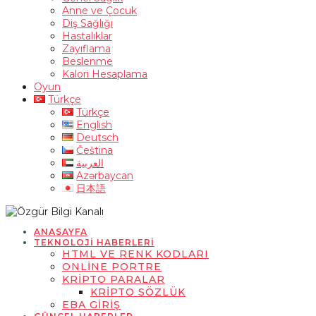
Anne ve Çocuk
Diş Sağlığı
Hastalıklar
Zayıflama
Beslenme
Kalori Hesaplama
Oyun
Türkçe
Türkçe
English
Deutsch
Čeština
العربية
Azərbaycan
日本語
ANASAYFA
TEKNOLOJI HABERLERI
HTML VE RENK KODLARI
ONLINE PORTRE
KRIPTO PARALAR
KRIPTO SÖZLÜK
EBA GIRIŞ