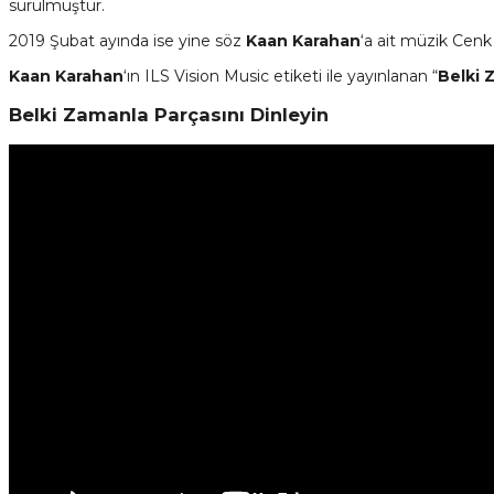
sürülmüştür.
2019 Şubat ayında ise yine söz
Kaan Karahan
‘a ait müzik Cenk 
Kaan Karahan
‘ın ILS Vision Music etiketi ile yayınlanan “
Belki 
Belki Zamanla Parçasını Dinleyin