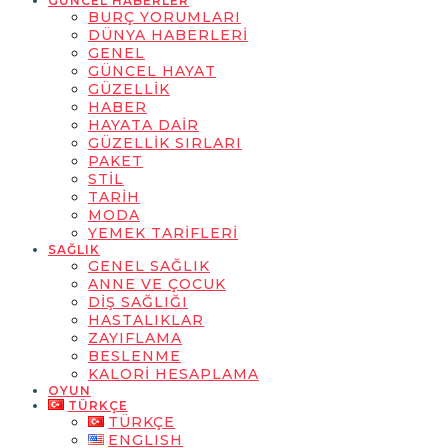
GÜNCEL HABERLER
BURÇ YORUMLARI
DÜNYA HABERLERI
GENEL
GÜNCEL HAYAT
GÜZELLIK
HABER
HAYATA DAIR
GÜZELLIK SIRLARI
PAKET
STIL
TARIH
MODA
YEMEK TARIFLERI
SAĞLIK
GENEL SAĞLIK
ANNE VE ÇOCUK
DIŞ SAĞLIĞI
HASTALIKLAR
ZAYIFLAMA
BESLENME
KALORI HESAPLAMA
OYUN
TÜRKÇE
TÜRKÇE
ENGLISH