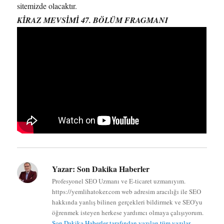
sitemizde olacaktır.
KİRAZ MEVSİMİ 47. BÖLÜM FRAGMANI
Yazar:
Son Dakika Haberler
Profesyonel SEO Uzmanı ve E-ticaret uzmanıyım.
https://yemlihatoker.com web adresim aracılığı ile SEO
hakkında yanlış bilinen gerçekleri bildirmek ve SEO'yu
öğrenmek isteyen herkese yardımcı olmaya çalışıyorum.
Son Dakika Haberler tarafından yazılan tüm yazılar