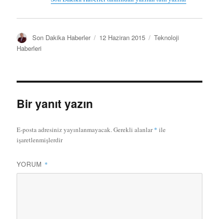
Y
Y
K
Son Dakika Haberler
12 Haziran 2015
Teknoloji
a
a
a
Haberleri
z
y
t
a
ı
e
r
n
g
t
o
a
r
Bir yanıt yazın
r
i
i
l
h
e
E-posta adresiniz yayınlanmayacak.
Gerekli alanlar
*
ile
i
r
işaretlenmişlerdir
YORUM
*