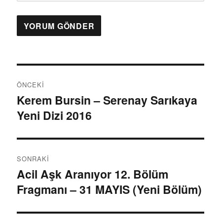
Y
ÖNCEKI
a
Kerem Bursin – Serenay Sarıkaya
Ö
Yeni Dizi 2016
n
z
c
ı
e
k
g
SONRAKI
i
Acil Aşk Aranıyor 12. Bölüm
S
e
y
Fragmanı – 31 MAYIS (Yeni Bölüm)
o
a
z
n
z
r
i