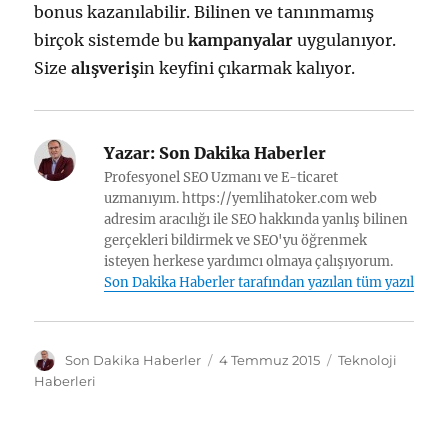
bonus kazanılabilir. Bilinen ve tanınmamış
birçok sistemde bu
kampanyalar
uygulanıyor.
Size
alışveriş
in keyfini çıkarmak kalıyor.
Yazar:
Son Dakika Haberler
Profesyonel SEO Uzmanı ve E-ticaret
uzmanıyım. https://yemlihatoker.com web
adresim aracılığı ile SEO hakkında yanlış bilinen
gerçekleri bildirmek ve SEO'yu öğrenmek
isteyen herkese yardımcı olmaya çalışıyorum.
Son Dakika Haberler tarafından yazılan tüm yazılar
Y
Y
K
Son Dakika Haberler
4 Temmuz 2015
Teknoloji
a
a
a
Haberleri
z
y
t
a
ı
e
r
n
g