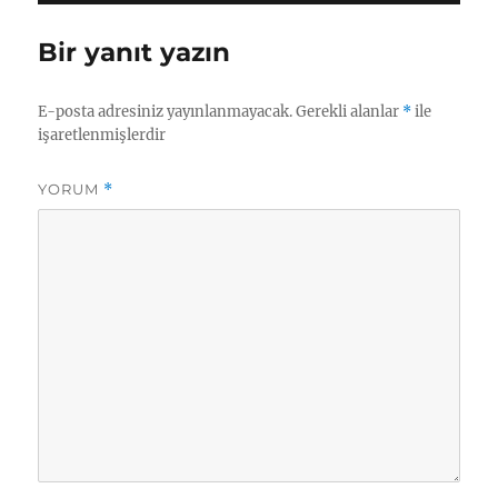
t
o
a
r
Bir yanıt yazın
r
i
i
l
h
e
E-posta adresiniz yayınlanmayacak.
Gerekli alanlar
*
ile
i
r
işaretlenmişlerdir
YORUM
*