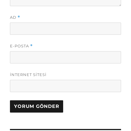
AD
*
E-POSTA
*
İNTERNET SITESI