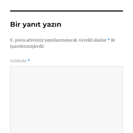
a
ı
e
r
n
g
t
o
a
r
Bir yanıt yazın
r
i
i
l
h
e
E-posta adresiniz yayınlanmayacak.
Gerekli alanlar
*
ile
i
r
işaretlenmişlerdir
YORUM
*