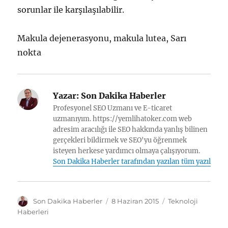
sorunlar ile karşılaşılabilir.
Makula dejenerasyonu, makula lutea, Sarı
nokta
Yazar:
Son Dakika Haberler
Profesyonel SEO Uzmanı ve E-ticaret
uzmanıyım. https://yemlihatoker.com web
adresim aracılığı ile SEO hakkında yanlış bilinen
gerçekleri bildirmek ve SEO'yu öğrenmek
isteyen herkese yardımcı olmaya çalışıyorum.
Son Dakika Haberler tarafından yazılan tüm yazılar
Y
Y
K
Son Dakika Haberler
8 Haziran 2015
Teknoloji
a
a
a
Haberleri
z
y
t