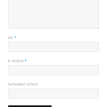
AD
*
E-POSTA
*
İNTERNET SITESI