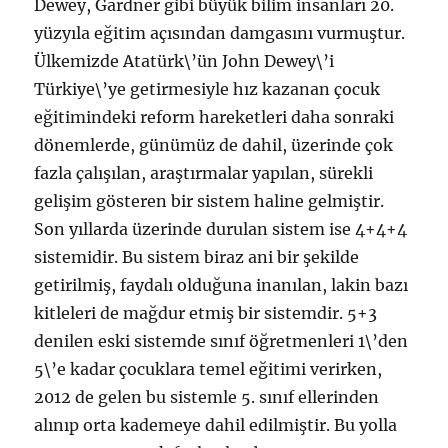
Dewey, Gardner gibi büyük bilim insanları 20.
yüzyıla eğitim açısından damgasını vurmuştur.
Ülkemizde Atatürk\’ün John Dewey\’i
Türkiye\’ye getirmesiyle hız kazanan çocuk
eğitimindeki reform hareketleri daha sonraki
dönemlerde, günümüz de dahil, üzerinde çok
fazla çalışılan, araştırmalar yapılan, sürekli
gelişim gösteren bir sistem haline gelmiştir.
Son yıllarda üzerinde durulan sistem ise 4+4+4
sistemidir. Bu sistem biraz ani bir şekilde
getirilmiş, faydalı olduğuna inanılan, lakin bazı
kitleleri de mağdur etmiş bir sistemdir. 5+3
denilen eski sistemde sınıf öğretmenleri 1\’den
5\’e kadar çocuklara temel eğitimi verirken,
2012 de gelen bu sistemle 5. sınıf ellerinden
alınıp orta kademeye dahil edilmiştir. Bu yolla