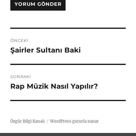
Y
ÖNCEKI
a
Şairler Sultanı Baki
Ö
n
z
c
ı
e
SONRAKI
k
g
Rap Müzik Nasıl Yapılır?
S
i
o
e
y
n
a
z
r
z
a
Özgür Bilgi Kanalı
WordPress gururla sunar
i
ı
k
: