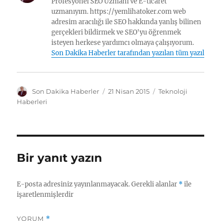
Profesyonel SEO Uzmanı ve E-ticaret
uzmanıyım. https://yemlihatoker.com web
adresim aracılığı ile SEO hakkında yanlış bilinen
gerçekleri bildirmek ve SEO'yu öğrenmek
isteyen herkese yardımcı olmaya çalışıyorum.
Son Dakika Haberler tarafından yazılan tüm yazılar
Y
Y
K
Son Dakika Haberler
21 Nisan 2015
Teknoloji
a
a
a
Haberleri
z
y
t
a
ı
e
r
n
g
t
o
a
r
Bir yanıt yazın
r
i
i
l
h
e
E-posta adresiniz yayınlanmayacak.
Gerekli alanlar
*
ile
i
r
işaretlenmişlerdir
YORUM
*