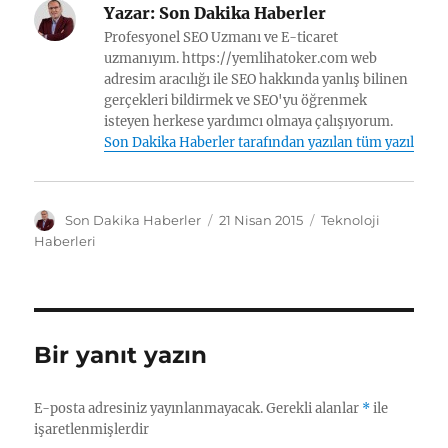
Yazar:
Son Dakika Haberler
Profesyonel SEO Uzmanı ve E-ticaret
uzmanıyım. https://yemlihatoker.com web
adresim aracılığı ile SEO hakkında yanlış bilinen
gerçekleri bildirmek ve SEO'yu öğrenmek
isteyen herkese yardımcı olmaya çalışıyorum.
Son Dakika Haberler tarafından yazılan tüm yazılar
Y
Y
K
Son Dakika Haberler
21 Nisan 2015
Teknoloji
a
a
a
Haberleri
z
y
t
a
ı
e
r
n
g
t
o
a
r
Bir yanıt yazın
r
i
i
l
h
e
E-posta adresiniz yayınlanmayacak.
Gerekli alanlar
*
ile
i
r
işaretlenmişlerdir