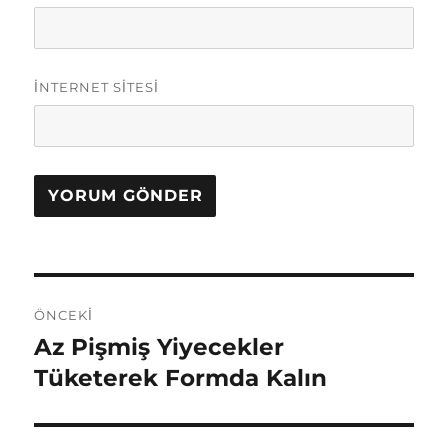
İNTERNET SITESI
Y
ÖNCEKI
a
Az Pişmiş Yiyecekler
Ö
n
Tüketerek Formda Kalın
z
c
ı
e