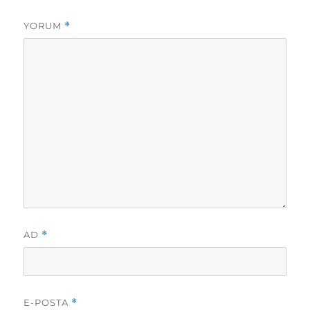
i
r
YORUM
*
AD
*
E-POSTA
*