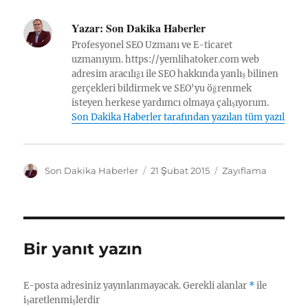
Yazar:
Son Dakika Haberler
Profesyonel SEO Uzmanı ve E-ticaret
uzmanıyım. https://yemlihatoker.com web
adresim aracılığı ile SEO hakkında yanlış bilinen
gerçekleri bildirmek ve SEO'yu öğrenmek
isteyen herkese yardımcı olmaya çalışıyorum.
Son Dakika Haberler tarafından yazılan tüm yazılar
Y
Y
K
Son Dakika Haberler
21 Şubat 2015
Zayıflama
a
a
a
z
y
t
a
ı
e
r
n
g
t
o
Bir yanıt yazın
a
r
r
i
i
l
E-posta adresiniz yayınlanmayacak.
Gerekli alanlar
*
ile
h
e
işaretlenmişlerdir