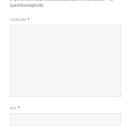
h
e
işaretlenmişlerdir
i
r
YORUM
*
AD
*