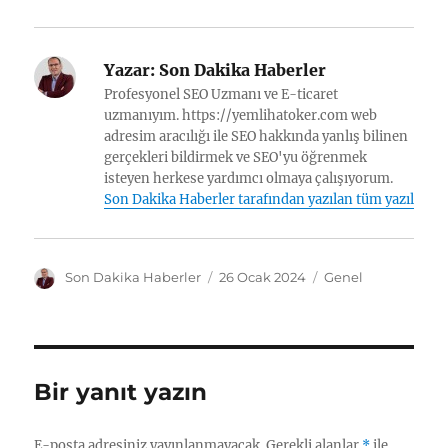
Yazar:
Son Dakika Haberler
Profesyonel SEO Uzmanı ve E-ticaret
uzmanıyım. https://yemlihatoker.com web
adresim aracılığı ile SEO hakkında yanlış bilinen
gerçekleri bildirmek ve SEO'yu öğrenmek
isteyen herkese yardımcı olmaya çalışıyorum.
Son Dakika Haberler tarafından yazılan tüm yazılar
Y
Y
K
Son Dakika Haberler
26 Ocak 2024
Genel
a
a
a
z
y
t
a
ı
e
r
n
g
t
o
Bir yanıt yazın
a
r
r
i
i
l
E-posta adresiniz yayınlanmayacak.
Gerekli alanlar
*
ile