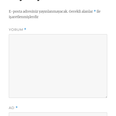
r
i
i
l
h
e
E-posta adresiniz yayınlanmayacak.
Gerekli alanlar
*
ile
i
r
işaretlenmişlerdir
YORUM
*
AD
*