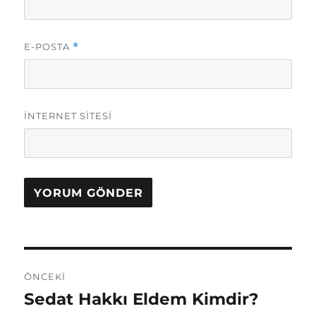
E-POSTA
*
İNTERNET SITESI
Y
ÖNCEKI
a
Sedat Hakkı Eldem Kimdir?
Ö