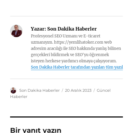
Yazar:
Son Dakika Haberler
Profesyonel SEO Uzmanı ve E-ticaret
uzmanıyım. https://yemlihatoker.com web
adresim aracılığı ile SEO hakkında yanlış bilinen
gerçekleri bildirmek ve SEO'yu öğrenmek
isteyen herkese yardımcı olmaya çalışıyorum.
Son Dakika Haberler tarafından yazılan tüm yazılar
Y
Y
K
Son Dakika Haberler
20 Aralık 2023
Güncel
a
a
a
Haberler
z
y
t
a
ı
e
r
n
g
t
o
a
r
Bir yanıt yazın