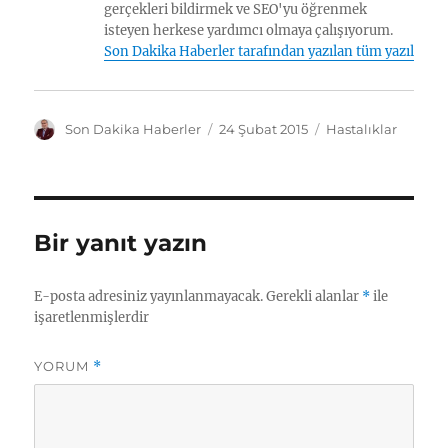
gerçekleri bildirmek ve SEO'yu öğrenmek
isteyen herkese yardımcı olmaya çalışıyorum.
Son Dakika Haberler tarafından yazılan tüm yazılar
Y
Y
K
Son Dakika Haberler
24 Şubat 2015
Hastalıklar
a
a
a
z
y
t
a
ı
e
r
n
g
t
o
Bir yanıt yazın
a
r
r
i
i
l
E-posta adresiniz yayınlanmayacak.
Gerekli alanlar
*
ile
h
e
işaretlenmişlerdir
i
r
YORUM
*