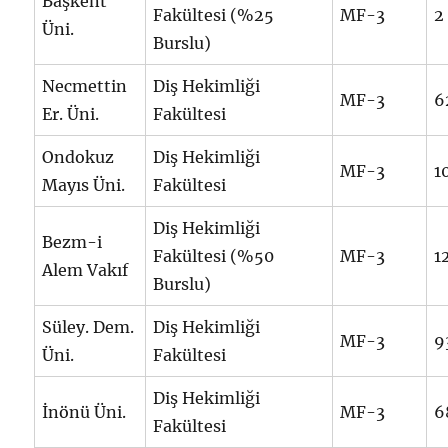
Başkent
Fakültesi (%25
MF-3
2
Üni.
Burslu)
Necmettin
Diş Hekimliği
MF-3
6
Er. Üni.
Fakültesi
Ondokuz
Diş Hekimliği
MF-3
1
Mayıs Üni.
Fakültesi
Diş Hekimliği
Bezm-i
Fakültesi (%50
MF-3
1
Alem Vakıf
Burslu)
Süley. Dem.
Diş Hekimliği
MF-3
9
Üni.
Fakültesi
Diş Hekimliği
İnönü Üni.
MF-3
6
Fakültesi