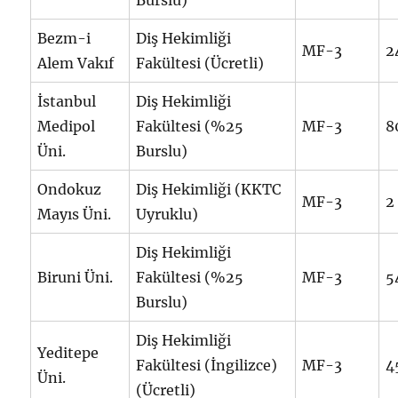
Bezm-i
Diş Hekimliği
MF-3
2
Alem Vakıf
Fakültesi (Ücretli)
İstanbul
Diş Hekimliği
Medipol
Fakültesi (%25
MF-3
8
Üni.
Burslu)
Ondokuz
Diş Hekimliği (KKTC
MF-3
2
Mayıs Üni.
Uyruklu)
Diş Hekimliği
Biruni Üni.
Fakültesi (%25
MF-3
5
Burslu)
Diş Hekimliği
Yeditepe
Fakültesi (İngilizce)
MF-3
4
Üni.
(Ücretli)