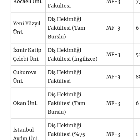
Kocaeli Üni.
MF-3
7
Fakültesi
Diş Hekimliği
Yeni Yüzyıl
Fakültesi (Tam
MF-3
6
Üni.
Burslu)
İzmir Katip
Diş Hekimliği
MF-3
5
Çelebi Üni.
Fakültesi (İngilizce)
Çukurova
Diş Hekimliği
MF-3
8
Üni.
Fakültesi
Diş Hekimliği
Okan Üni.
Fakültesi (Tam
MF-3
6
Burslu)
Diş Hekimliği
İstanbul
Fakültesi (%75
MF-3
1
Aydın Üni.