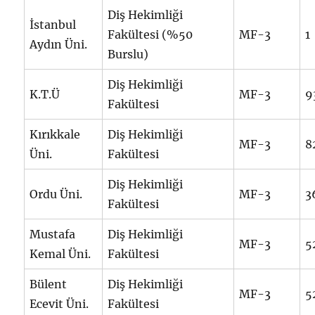
Diş Hekimliği
İstanbul
Fakültesi (%50
MF-3
1
Aydın Üni.
Burslu)
Diş Hekimliği
K.T.Ü
MF-3
9
Fakültesi
Kırıkkale
Diş Hekimliği
MF-3
8
Üni.
Fakültesi
Diş Hekimliği
Ordu Üni.
MF-3
3
Fakültesi
Mustafa
Diş Hekimliği
MF-3
5
Kemal Üni.
Fakültesi
Bülent
Diş Hekimliği
MF-3
5
Ecevit Üni.
Fakültesi