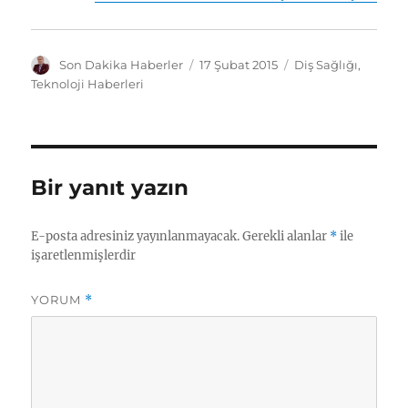
Y
Y
K
Son Dakika Haberler
17 Şubat 2015
Diş Sağlığı
,
a
a
a
Teknoloji Haberleri
z
y
t
a
ı
e
r
n
g
t
o
a
r
Bir yanıt yazın
r
i
i
l
h
e
E-posta adresiniz yayınlanmayacak.
Gerekli alanlar
*
ile
i
r
işaretlenmişlerdir
YORUM
*