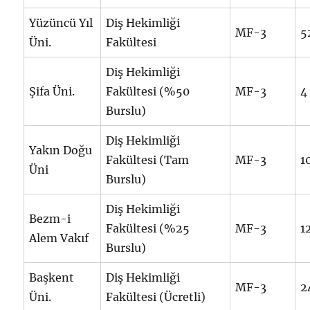
Yüzüncü Yıl
Diş Hekimliği
MF-3
5
Üni.
Fakültesi
Diş Hekimliği
Şifa Üni.
Fakültesi (%50
MF-3
4
Burslu)
Diş Hekimliği
Yakın Doğu
Fakültesi (Tam
MF-3
1
Üni
Burslu)
Diş Hekimliği
Bezm-i
Fakültesi (%25
MF-3
1
Alem Vakıf
Burslu)
Başkent
Diş Hekimliği
MF-3
2
Üni.
Fakültesi (Ücretli)