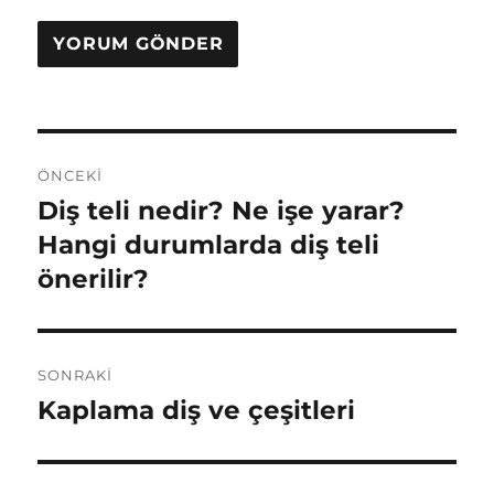
Y
ÖNCEKI
a
Diş teli nedir? Ne işe yarar?
Ö
n
Hangi durumlarda diş teli
z
c
önerilir?
ı
e
k
g
i
SONRAKI
e
y
Kaplama diş ve çeşitleri
S
a
z
o
z
n
i
ı