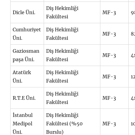
Diş Hekimliği
Dicle Üni.
MF-3
9
Fakültesi
Cumhuriyet
Diş Hekimliği
MF-3
8
Üni.
Fakültesi
Gaziosman
Diş Hekimliği
MF-3
4
paşa Üni.
Fakültesi
Atatürk
Diş Hekimliği
MF-3
1
Üni.
Fakültesi
Diş Hekimliği
R.T.E Üni.
MF-3
4
Fakültesi
İstanbul
Diş Hekimliği
Medipol
Fakültesi (%50
MF-3
1
Üni.
Burslu)