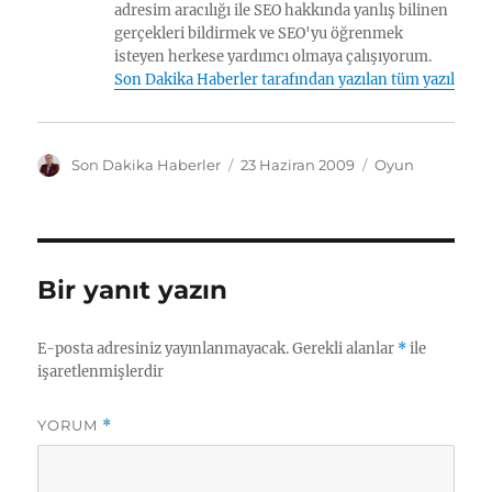
adresim aracılığı ile SEO hakkında yanlış bilinen
gerçekleri bildirmek ve SEO'yu öğrenmek
isteyen herkese yardımcı olmaya çalışıyorum.
Son Dakika Haberler tarafından yazılan tüm yazılar
Y
Y
K
Son Dakika Haberler
23 Haziran 2009
Oyun
a
a
a
z
y
t
a
ı
e
r
n
g
t
o
Bir yanıt yazın
a
r
r
i
i
l
E-posta adresiniz yayınlanmayacak.
Gerekli alanlar
*
ile
h
e
işaretlenmişlerdir
i
r
YORUM
*